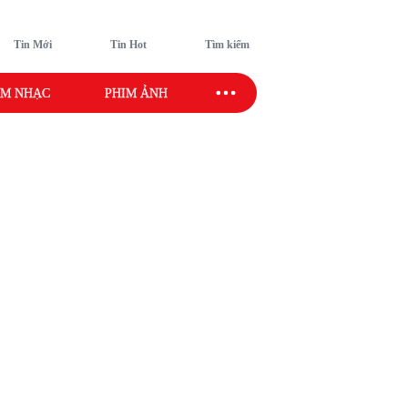
Tin Mới
Tin Hot
Tìm kiếm
M NHẠC
PHIM ẢNH
SAO SPORT