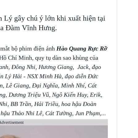
Lý gây chú ý lớn khi xuất hiện tại
của Đàm Vĩnh Hưng.
 mắt bộ phim điện ảnh
Hào Quang Rực Rỡ
 Hồ Chí Minh, quy tụ dàn sao khủng của
nh, Đông Nhi, Hương Giang, Jack, đạo
n Lý Hải - NSX Minh Hà, đạo diễn Đức
n, Lê Giang, Đại Nghĩa, Minh Nhí, Cát
g, Dương Triệu Vũ, Ngô Kiến Huy, Erik,
hi, BB Trần, Hải Triều, hoa hậu Đoàn
hậu Thảo Nhi Lê, Cát Tường, Jun Phạm,...
Advertisement