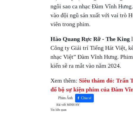
ngôi sao ca nhạc Đàm Vĩnh Hưng.
vào đội ngũ sản xuất với vai trò 
viên trong phim.
Hào Quang Rực Rỡ - The King
l
Công ty Giải trí Tiếng Hát Việt, 
nhạc Việt” Đàm Vĩnh Hưng. Phim đ
kiến sẽ ra mắt vào năm 2024.
Xem thêm:
Siêu thảm đỏ: Trấn 
đổ bộ sự kiện phim của Đàm V
Phim Ảnh
Chia sẻ
Bài viết
MINH HY
Tin liên quan