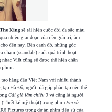
 The King
sẽ tái hiện cuộc đời đa sắc màu
qua nhiều giai đoạn của nền giải trí, âm
 cho đến nay. Bên cạnh đó, những góc
va chạm (scandals) suốt quá trình hoạt
 nhạc Việt cũng sẽ được thể hiện chân
n phim.
 tạo hàng đầu Việt Nam với nhiều thành
g tạo Hà Đỗ, người đã góp phần tạo nên thế
rong
Gái già lắm chiêu 3
và cũng là người
 (Thiết kế mỹ thuật) trong phim
Em và
6 Pictures trong dự án phim tiểu sử của