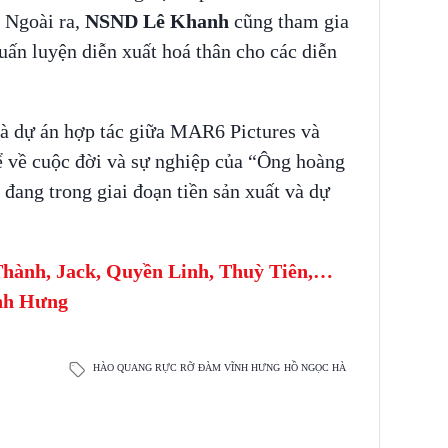
 Ngoài ra,
NSND Lê Khanh
cũng tham gia
Huấn luyện diễn xuất hoá thân cho các diễn
à dự án hợp tác giữa MAR6 Pictures và
kể về cuộc đời và sự nghiệp của “Ông hoàng
ang trong giai đoạn tiền sản xuất và dự
Thành, Jack, Quyền Linh, Thuỳ Tiên,…
ĩnh Hưng
HÀO QUANG RỰC RỠ
ĐÀM VĨNH HƯNG
HỒ NGỌC HÀ