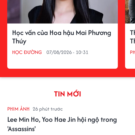
Học vấn của Hoa hậu Mai Phương
T
Thúy
T
HỌC ĐƯỜNG
07/08/2026 - 10:31
P
TIN MỚI
PHIM ẢNH
26 phút trước
Lee Min Ho, Yoo Hae Jin hội ngộ trong
'Assassins'