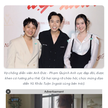
Vợ chồng diễn viên Anh Đức - Phạm Quỳnh Anh cực đẹp đôi, được
khen có tướng phu thê. Cả hai rạng rỡ chào hỏi, chúc mừng đạo
diễn Vũ Khắc Tuận (ngoài cùng bên trái).
Advertisement