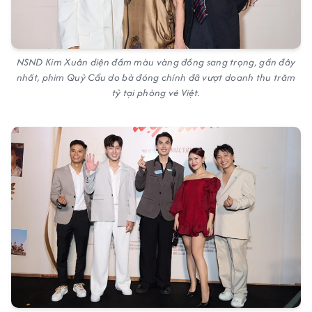
NSND Kim Xuân diện đầm màu vàng đồng sang trọng, gần đây
nhất, phim Quỷ Cẩu do bà đóng chính đã vượt doanh thu trăm
tỷ tại phòng vé Việt.