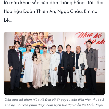
là màn khoe sắc của dàn "bóng hồng" tài sắc:
Hoa hậu Đoàn Thiên Ân, Ngọc Châu, Emma
Lê...
Dàn cast bộ phim Mùa Hè Đẹp Nhất quy tụ các diễn viên thuộc 2
thế hệ. Chuyện phim được cầm trịch bởi đạo diễn Vũ Khắc Tuận,