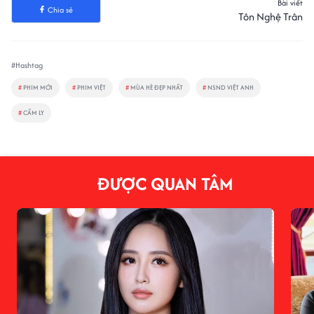
Bài viết
Chia sẻ
Tôn Nghệ Trân
#Hashtag
#
PHIM MỚI
#
PHIM VIỆT
#
MÙA HÈ ĐẸP NHẤT
#
NSND VIỆT ANH
#
CẨM LY
ĐƯỢC QUAN TÂM