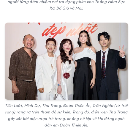
người từng đảm nhiệm vai trò dựng phim cho Tháng Năm Rực
Rỡ, Bố Già và Mai.
Tiến Luật, Minh Dự, Thu Trang, Đoàn Thiên Ân, Trần Nghĩa (từ trái
sang) rạng rỡ trên thảm đỏ sự kiện. Trong đó, diễn viên Thu Trang
gây sốt bởi diện mạo trẻ trung, không hề lép vế khi đứng cạnh
đàn em Đoàn Thiên Ân.