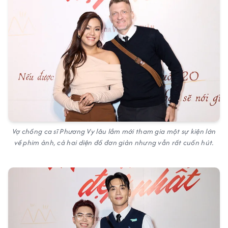
Vợ chồng ca sĩ Phương Vy lâu lắm mới tham gia một sự kiện lớn
về phim ảnh, cả hai diện đồ đơn giản nhưng vẫn rất cuốn hút.