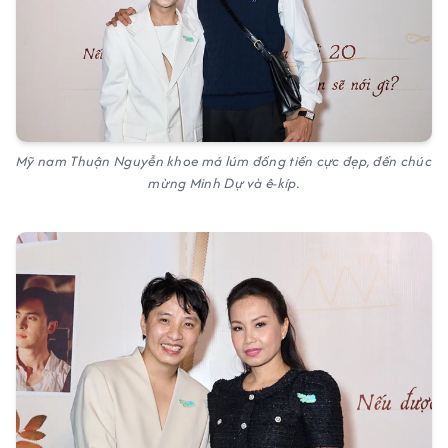
Mỹ nam Thuận Nguyễn khoe má lúm đồng tiền cực đẹp, đến chúc
mừng Minh Dự và ê-kíp.