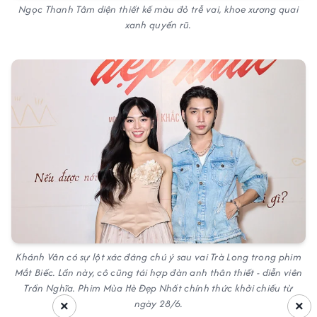
Ngọc Thanh Tâm diện thiết kế màu đỏ trễ vai, khoe xương quai
xanh quyến rũ.
Khánh Vân có sự lột xác đáng chú ý sau vai Trà Long trong phim
Mắt Biếc. Lần này, cô cũng tái hợp đàn anh thân thiết - diễn viên
Trần Nghĩa. Phim Mùa Hè Đẹp Nhất chính thức khởi chiếu từ
ngày 28/6.
×
×