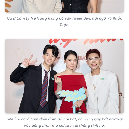
Ca sĩ Cẩm Ly trẻ trung trong bộ váy tweet đen, hội ngộ Vũ Khắc
Tuận.
"Mẹ hai con" Sam diện đầm đỏ nổi bật, cô nàng gây bất ngờ với
vóc dáng thon thả chỉ sau vài tháng sinh nở.