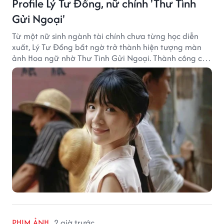
Profile Lý Tư Đồng, nữ chính 'Thư Tình
Gửi Ngoại'
Từ một nữ sinh ngành tài chính chưa từng học diễn
xuất, Lý Tư Đồng bất ngờ trở thành hiện tượng màn
ảnh Hoa ngữ nhờ Thư Tình Gửi Ngoại. Thành công của
bộ phim doanh thu hơn 8.100 tỷ đồng đã mở ra bước
ngoặt lớn trong cuộc đời cô gái sinh năm 2004.
PHIM ẢNH
2 giờ trước