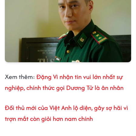
Xem thêm:
Đặng Vi nhận tin vui lớn nhất sự
nghiệp, chính thức gọi Dương Tử là ân nhân
Đối thủ mới của Việt Anh lộ diện, gây sợ hãi vì
trợn mắt còn giỏi hơn nam chính