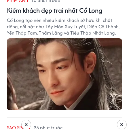
PHIM ẢNH
10 phút trước
Kiếm khách đẹp trai nhất Cổ Long
Cổ Long tạo nên nhiều kiếm khách sở hữu khí chất
riêng, nổi bật như Tây Môn Xuy Tuyết, Diệp Cô Thành,
Yến Thập Tam, Thẩm Lãng và Tiêu Thập Nhất Lang.
×
×
SAO SPORT
25 phút trước