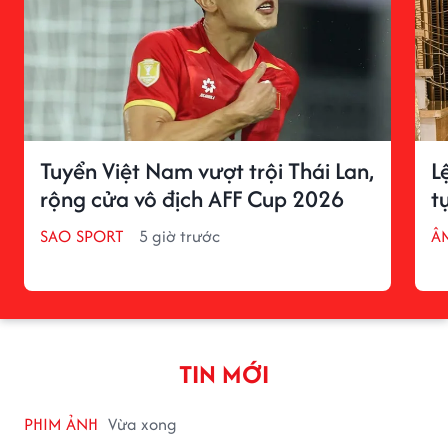
Tuyển Việt Nam vượt trội Thái Lan,
L
rộng cửa vô địch AFF Cup 2026
t
SAO SPORT
5 giờ trước
Â
TIN MỚI
PHIM ẢNH
Vừa xong