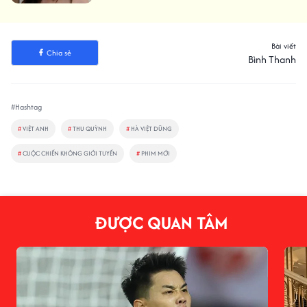
Bài viết
Chia sẻ
Bình Thanh
#Hashtag
#
VIỆT ANH
#
THU QUỲNH
#
HÀ VIỆT DŨNG
#
CUỘC CHIẾN KHÔNG GIỚI TUYẾN
#
PHIM MỚI
ĐƯỢC QUAN TÂM