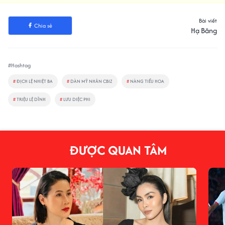
Bài viết
Chia sẻ
Hạ Băng
#Hashtag
#
ĐỊCH LỆ NHIỆT BA
#
DÀN MỸ NHÂN CBIZ
#
NÀNG TIỂU HOA
#
TRIỆU LỆ DĨNH
#
LƯU DIỆC PHI
ĐƯỢC QUAN TÂM