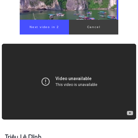
00:00
/
00:56
Triệu Lệ Dĩnh