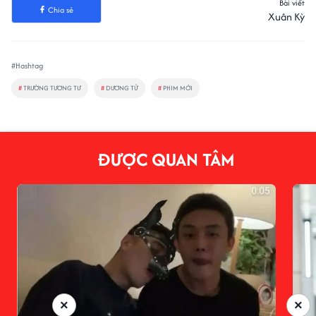
Bài viết
Chia sẻ
Xuân Kỳ
#Hashtag
#
TRƯỜNG TƯƠNG TƯ
#
DƯƠNG TỬ
#
PHIM MỚI
ĐƯỢC QUAN TÂM
×
×