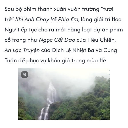
Sau bộ phim thanh xuân vườn trường “tươi
trẻ”
Khi Anh Chạy Về Phía Em
, làng giải trí Hoa
Ngữ tiếp tục cho ra mắt hàng loạt dự án phim
cổ trang như
Ngọc Cốt Dao
của Tiêu Chiến,
An Lạc Truyện
của Địch Lệ Nhiệt Ba và Cung
Tuấn để phục vụ khán giả trong mùa Hè.
Next video in 1
Cancel