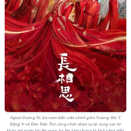
Ngoài Dương Tử, ba nam diễn viên chính gồm Trương Vãn Ý,
Đặng Vi và Đàn Kiện Thứ cũng nhận được sự kỳ vọng cao từ
khán giả trước khi lên sóng, họ lần lượt chứng tỏ khả năng diễn