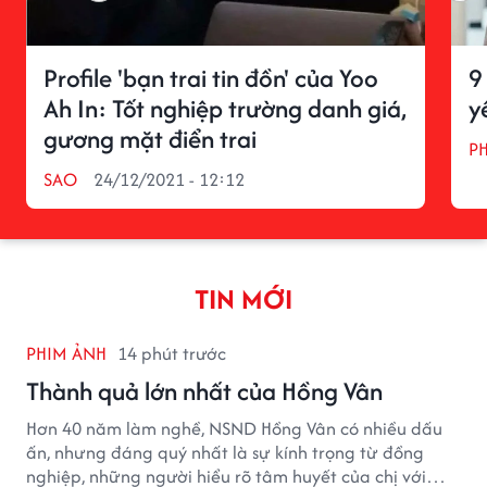
Profile 'bạn trai tin đồn' của Yoo
9
Ah In: Tốt nghiệp trường danh giá,
y
gương mặt điển trai
P
SAO
24/12/2021 - 12:12
TIN MỚI
PHIM ẢNH
14 phút trước
Thành quả lớn nhất của Hồng Vân
Hơn 40 năm làm nghề, NSND Hồng Vân có nhiều dấu
ấn, nhưng đáng quý nhất là sự kính trọng từ đồng
nghiệp, những người hiểu rõ tâm huyết của chị với