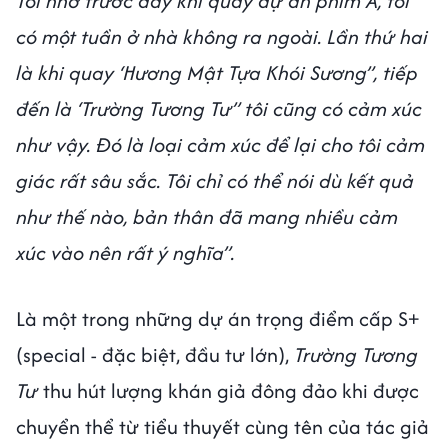
Tôi nhớ trước đây khi quay dự án phim A, tôi
có một tuần ở nhà không ra ngoài. Lần thứ hai
là khi quay ‘Hương Mật Tựa Khói Sương”, tiếp
đến là ‘Trường Tương Tư” tôi cũng có cảm xúc
như vậy. Đó là loại cảm xúc để lại cho tôi cảm
giác rất sâu sắc. Tôi chỉ có thể nói dù kết quả
như thế nào, bản thân đã mang nhiều cảm
xúc vào nên rất ý nghĩa”.
Là một trong những dự án trọng điểm cấp S+
(special - đặc biệt, đầu tư lớn),
Trường Tương
Tư
thu hút lượng khán giả đông đảo khi được
chuyển thể từ tiểu thuyết cùng tên của tác giả