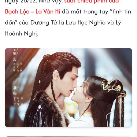
ngày 26/12. Như vậy,
suất chiếu phim của
Bạch Lộc – La Vân Hi
đã mất trong tay “tình tin
đồn” của Dương Tử là Lưu Học Nghĩa và Lý
Hoành Nghị.