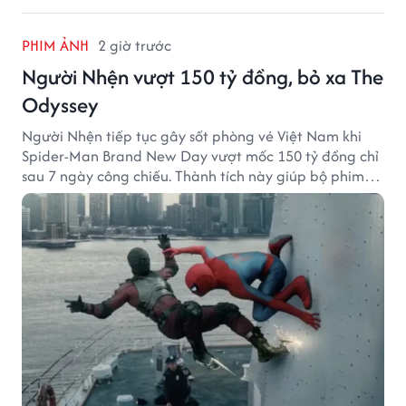
PHIM ẢNH
2 giờ trước
Người Nhện vượt 150 tỷ đồng, bỏ xa The
Odyssey
Người Nhện tiếp tục gây sốt phòng vé Việt Nam khi
Spider-Man Brand New Day vượt mốc 150 tỷ đồng chỉ
sau 7 ngày công chiếu. Thành tích này giúp bộ phim
của Tom Holland tạo khoảng cách đáng kể với The
Odyssey trên đường đua doanh thu.