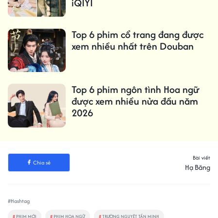
iQIYI
Top 6 phim cổ trang đang được
xem nhiều nhất trên Douban
Top 6 phim ngôn tình Hoa ngữ
được xem nhiều nửa đầu năm
2026
Bài viết
Chia sẻ
Hạ Băng
#Hashtag
#
PHIM MỚI
#
PHIM HOA NGỮ
#
TRƯỜNG NGUYỆT TẦN MINH