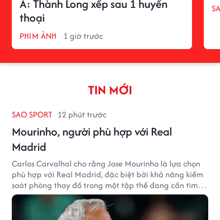
Á: Thành Long xếp sau 1 huyền
S
thoại
PHIM ẢNH
1 giờ trước
TIN MỚI
SAO SPORT
12 phút trước
Mourinho, người phù hợp với Real
Madrid
Carlos Carvalhal cho rằng Jose Mourinho là lựa chọn
phù hợp với Real Madrid, đặc biệt bởi khả năng kiểm
soát phòng thay đồ trong một tập thể đang cần tìm
lại sự ổn định.