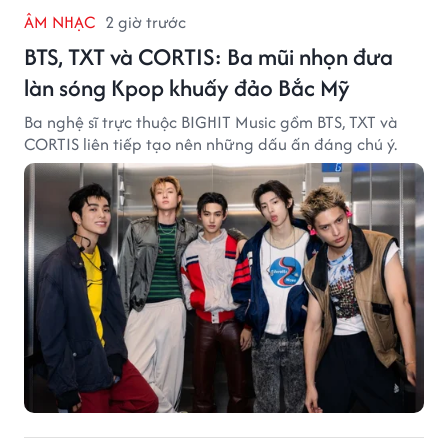
ÂM NHẠC
2 giờ trước
BTS, TXT và CORTIS: Ba mũi nhọn đưa
làn sóng Kpop khuấy đảo Bắc Mỹ
Ba nghệ sĩ trực thuộc BIGHIT Music gồm BTS, TXT và
CORTIS liên tiếp tạo nên những dấu ấn đáng chú ý.