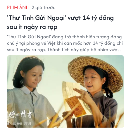
PHIM ẢNH
2 giờ trước
'Thư Tình Gửi Ngoại' vượt 14 tỷ đồng
sau ít ngày ra rạp
'Thư Tình Gửi Ngoại' đang trở thành hiện tượng đáng
chú ý tại phòng vé Việt khi cán mốc hơn 14 tỷ đồng chỉ
sau ít ngày ra rạp. Thành tích này giúp bộ phim vượt
kỳ vọng ban đầu và duy trì sức hút giữa cuộc cạnh
tranh của nhiều tác phẩm lớn.