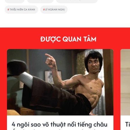
#
THIẾU NIÊN CA HÀNH
#
LÝ HOÀNH NGHỊ
ĐƯỢC QUAN TÂM
4 ngôi sao võ thuật nổi tiếng châu
T