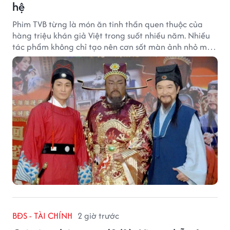
hệ
Phim TVB từng là món ăn tinh thần quen thuộc của
hàng triệu khán giả Việt trong suốt nhiều năm. Nhiều
tác phẩm không chỉ tạo nên cơn sốt màn ảnh nhỏ mà
còn trở thành ký ức khó quên của cả một thế hệ.
BĐS - TÀI CHÍNH
2 giờ trước