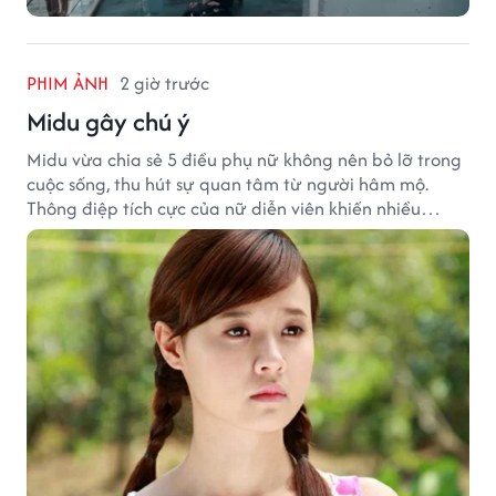
PHIM ẢNH
2 giờ trước
Midu gây chú ý
Midu vừa chia sẻ 5 điều phụ nữ không nên bỏ lỡ trong
cuộc sống, thu hút sự quan tâm từ người hâm mộ.
Thông điệp tích cực của nữ diễn viên khiến nhiều
người đồng cảm khi nhìn lại hành trình sự nghiệp và
hạnh phúc hiện tại của cô.