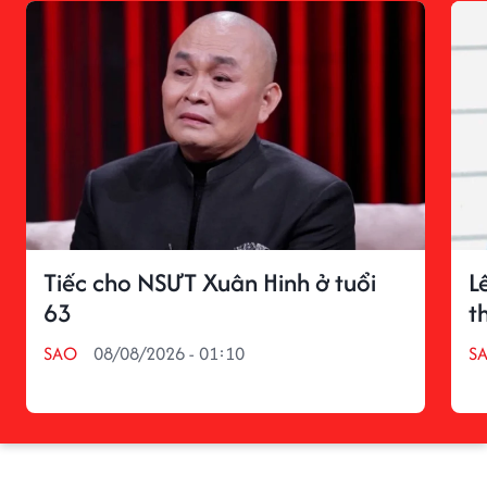
Tiếc cho NSƯT Xuân Hinh ở tuổi
L
63
t
SAO
08/08/2026 - 01:10
S