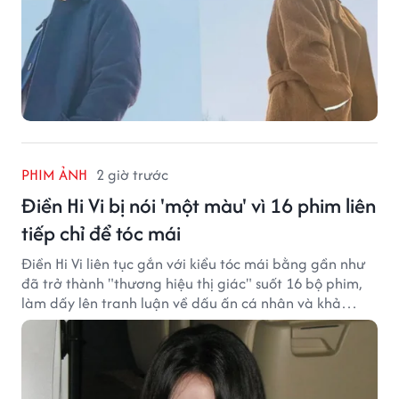
PHIM ẢNH
2 giờ trước
Điền Hi Vi bị nói 'một màu' vì 16 phim liên
tiếp chỉ để tóc mái
Điền Hi Vi liên tục gắn với kiểu tóc mái bằng gần như
đã trở thành "thương hiệu thị giác" suốt 16 bộ phim,
làm dấy lên tranh luận về dấu ấn cá nhân và khả
năng biến hóa trên màn ảnh.