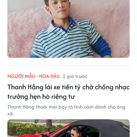
NGƯỜI MẪU - HOA HẬU
2 giờ trước
Thanh Hằng lái xe tiền tỷ chở chồng nhạc
trưởng hẹn hò riêng tư
Thanh Hằng thoải mái bày tỏ tình cảm dành cho ông
xã.