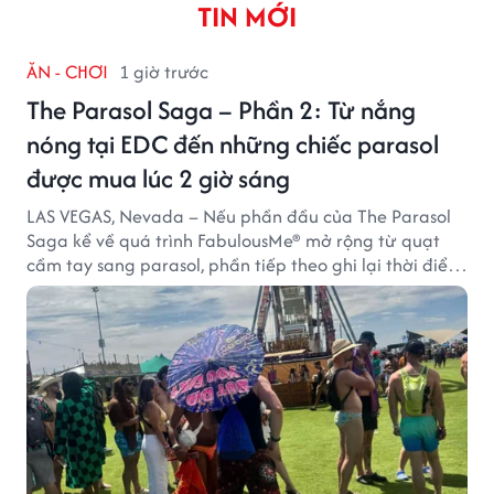
TIN MỚI
ĂN - CHƠI
1 giờ trước
The Parasol Saga – Phần 2: Từ nắng
nóng tại EDC đến những chiếc parasol
được mua lúc 2 giờ sáng
LAS VEGAS, Nevada – Nếu phần đầu của The Parasol
Saga kể về quá trình FabulousMe® mở rộng từ quạt
cầm tay sang parasol, phần tiếp theo ghi lại thời điểm
sản phẩm được thị trường đón nhận và dần vượt khỏi
công năng che nắng thông thường.