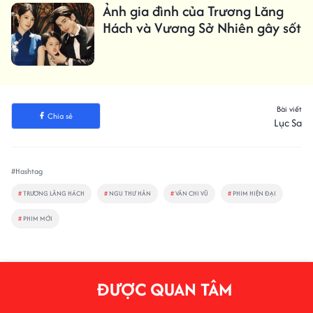
Ảnh gia đình của Trương Lăng
Hách và Vương Sở Nhiên gây sốt
Bài viết
Chia sẻ
Lục Sa
#Hashtag
#
TRƯƠNG LĂNG HÁCH
#
NGU THƯ HÂN
#
VÂN CHI VŨ
#
PHIM HIỆN ĐẠI
#
PHIM MỚI
ĐƯỢC QUAN TÂM