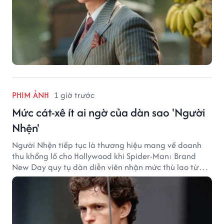
PHIM ẢNH
1 giờ trước
Mức cát-xê ít ai ngờ của dàn sao 'Người
Nhện'
Người Nhện tiếp tục là thương hiệu mang về doanh
thu khổng lồ cho Hollywood khi Spider-Man: Brand
New Day quy tụ dàn diễn viên nhận mức thù lao từ
hàng chục đến hàng trăm tỷ đồng. Thành công phòng
vé của bộ phim cũng giúp nhiều ngôi sao sở hữu khoản
thu nhập đáng mơ ước.