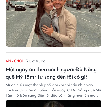
ĂN - CHƠI
3 giờ trước
Một ngày ăn theo cách người Đà Nẵng
quê Mỹ Tâm: Từ sáng đến tối có gì?
Muốn hiểu một thành phố, đôi khi chỉ cần nhìn vào
cách người dân ăn uống mỗi ngày. Ở Đà Nẵng quê Mỹ
Tâm, từ bữa sáng đến tối đều có những món ăn mang
đậm dấu ấn miền Trung.