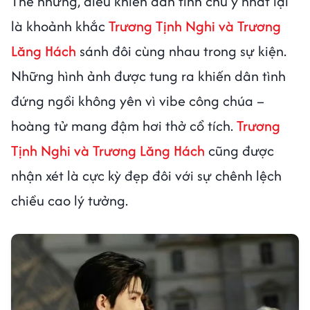
Thế nhưng, điều khiến dân tình chú ý nhất lại
là khoảnh khắc
Trương Tịnh Nghi và Trương
Lăng Hách
sánh đôi cùng nhau trong sự kiện.
Những hình ảnh được tung ra khiến dân tình
đứng ngồi không yên vì vibe công chúa –
hoàng tử mang đậm hơi thở cổ tích.
Trương
Tịnh Nghi và Trương Lăng Hách
cũng được
nhận xét là cực kỳ đẹp đôi với sự chênh lệch
chiều cao lý tưởng.