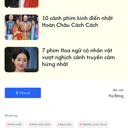
10 cảnh phim kinh điển nhất
Hoàn Châu Cách Cách
7 phim Hoa ngữ có nhân vật
vượt nghịch cảnh truyền cảm
hứng nhất
Bài viết
Chia sẻ
Hạ Băng
#Hashtag
#
PHIM MỚI
#
PHIM HOA NGỮ
#
BẠCH LỘC
#
TRƯƠNG LĂNG HÁCH