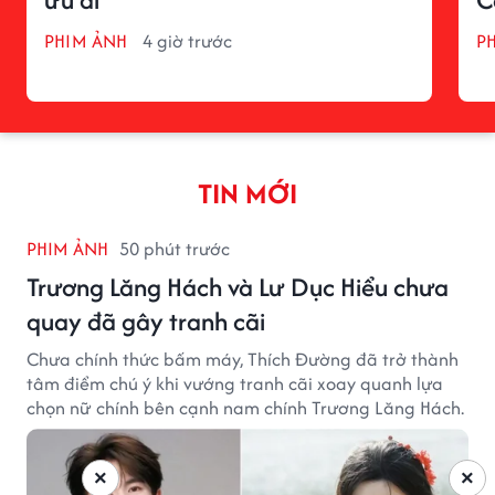
PHIM ẢNH
4 giờ trước
P
TIN MỚI
PHIM ẢNH
50 phút trước
Trương Lăng Hách và Lư Dục Hiểu chưa
quay đã gây tranh cãi
Chưa chính thức bấm máy, Thích Đường đã trở thành
tâm điểm chú ý khi vướng tranh cãi xoay quanh lựa
chọn nữ chính bên cạnh nam chính Trương Lăng Hách.
×
×