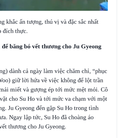
g khắc ấn tượng, thú vị và đặc sắc nhất
p đích thực.
 để băng bó vết thương cho Ju Gyeong
g) dành cả ngày làm việc chăm chỉ, “phục
o) giữ lời hứa về việc không để lột trần
 mải miết và gượng ép tới mức mệt mỏi. Cô
 vặt cho Su Ho và tới mức va chạm với một
ng. Ju Gyeong đến gặp Su Ho trong tình
mưa. Ngay lập tức, Su Ho đã choàng áo
vết thương cho Ju Gyeong.