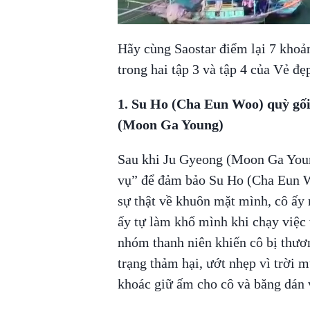
Hãy cùng Saostar điểm lại 7 khoản
trong hai tập 3 và tập 4 của Vẻ đẹ
1. Su Ho (Cha Eun Woo) quỳ gối
(Moon Ga Young)
Sau khi Ju Gyeong (Moon Ga Youn
vụ” để đảm bảo Su Ho (Cha Eun Wo
sự thật về khuôn mặt mình, cô ấy
ấy tự làm khổ mình khi chạy việc
nhóm thanh niên khiến cô bị thươ
trạng thảm hại, ướt nhẹp vì trời 
khoác giữ ấm cho cô và băng dán 