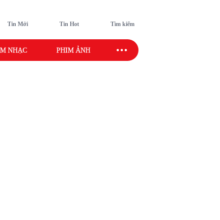
Tin Mới
Tin Hot
Tìm kiếm
M NHẠC
PHIM ẢNH
SAO SPORT