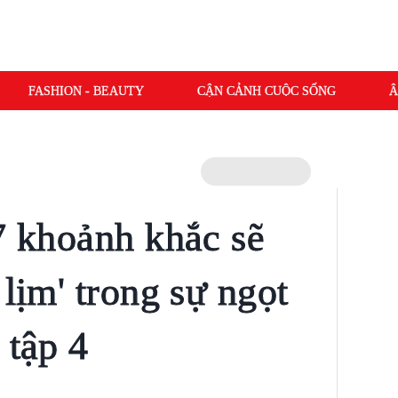
FASHION - BEAUTY
CẬN CẢNH CUỘC SỐNG
Â
 7 khoảnh khắc sẽ
 lịm' trong sự ngọt
 tập 4