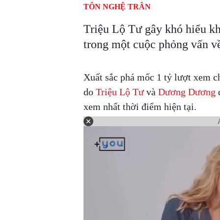
TÔN NGHỆ TRÂN
Triệu Lộ Tư gây khó hiểu kh
trong một cuộc phỏng vấn v
Xuất sắc phá mốc 1 tỷ lượt xem ch
do
Triệu Lộ Tư
và
Dương Dương
đ
xem nhất thời điểm hiện tại.