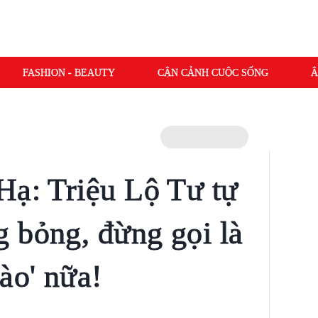
FASHION - BEAUTY
CẬN CẢNH CUỘC SỐNG
Â
Hạ: Triệu Lộ Tư tự
 bỏng, đừng gọi là
ào' nữa!