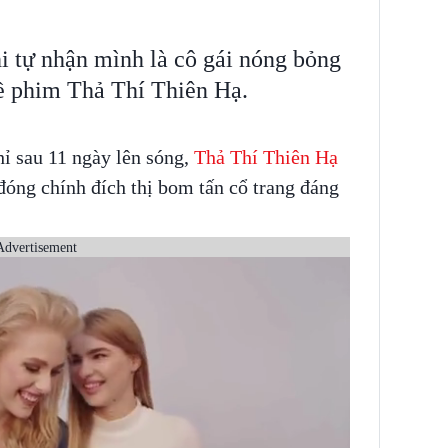
i tự nhận mình là cô gái nóng bỏng
ề phim Thả Thí Thiên Hạ.
ỉ sau 11 ngày lên sóng,
Thả Thí Thiên Hạ
óng chính đích thị bom tấn cổ trang đáng
Advertisement