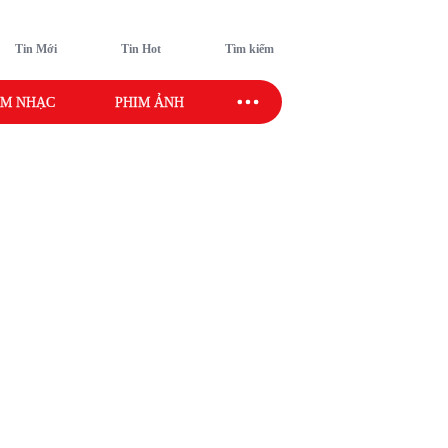
Tin Mới
Tin Hot
Tìm kiếm
M NHẠC
PHIM ẢNH
SAO SPORT