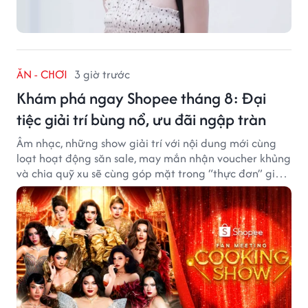
ĂN - CHƠI
3 giờ trước
Khám phá ngay Shopee tháng 8: Đại
tiệc giải trí bùng nổ, ưu đãi ngập tràn
Âm nhạc, những show giải trí với nội dung mới cùng
loạt hoạt động săn sale, may mắn nhận voucher khủng
và chia quỹ xu sẽ cùng góp mặt trong “thực đơn” giải
trí cuối tuần trên Shopee, diễn ra liên tiếp vào ngày
7/8 và 8/8.