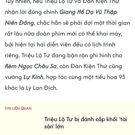
Tuy nhiên, nếu Triệu Lộ Tư và Đàn Kiện Thứ
nhận lời đóng chính
Giang Hồ Dạ Vũ Thập
Niên Đăng
, chắc hẳn sẽ phải đợi một thời gian
rất lâu nữa đoàn phim mới có thể khai máy,
bởi hiện tại hai diễn viên đều có lịch trình
riêng. Triệu Lộ Tư đang bận rộn ghi hình cho
Rèm Ngọc Châu Sa
, còn Đàn Kiện Thứ cũng
vướng
Lự Kính
, hợp tác cùng một tiểu hoa 95
khác là Lý Lan Địch.
TIN LIÊN QUAN
Triệu Lộ Tư bị đánh cắp khối 'tài
sản' lớn