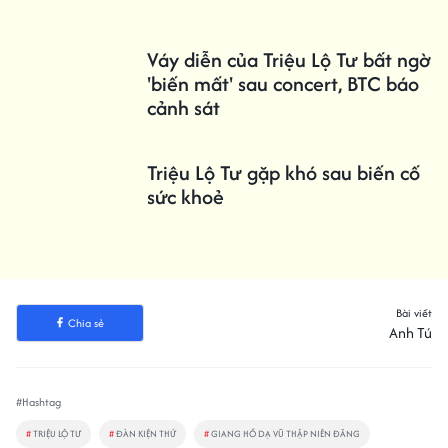
Váy diễn của Triệu Lộ Tư bất ngờ
'biến mất' sau concert, BTC báo
cảnh sát
Triệu Lộ Tư gặp khó sau biến cố
sức khoẻ
Bài viết
Chia sẻ
Anh Tú
#Hashtag
#
TRIỆU LỘ TƯ
#
ĐÀN KIỆN THỨ
#
GIANG HỒ DẠ VŨ THẬP NIÊN ĐĂNG