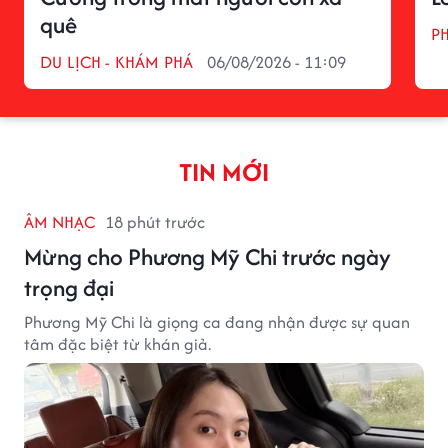
quê
P
DU LỊCH - KHÁM PHÁ
06/08/2026 - 11:09
TIN MỚI
ÂM NHẠC
18 phút trước
Mừng cho Phương Mỹ Chi trước ngày
trọng đại
Phương Mỹ Chi là giọng ca đang nhận được sự quan
tâm đặc biệt từ khán giả.