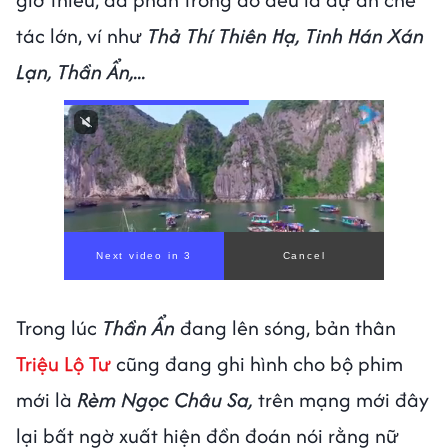
tác lớn, ví như
Thả Thí Thiên Hạ, Tinh Hán Xán
Lạn, Thần Ẩn,...
Next video in 1
Cancel
Trong lúc
Thần Ẩn
đang lên sóng, bản thân
Triệu Lộ Tư
cũng đang ghi hình cho bộ phim
mới là
Rèm Ngọc Châu Sa,
trên mạng mới đây
lại bất ngờ xuất hiện đồn đoán nói rằng nữ