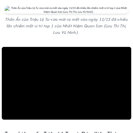
Thần Ẩn của Triệu Lộ Tư vừa mới ra mắt vào ngày 11/12 đã nhiều
lần chiếm mất vị trí top 1 của Nhất Niệm Quan Sơn (Lưu Thi Thi,
Lưu Vũ Ninh).