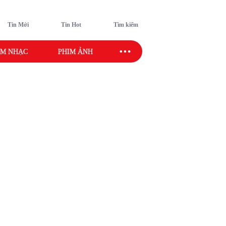
Tin Mới
Tin Hot
Tìm kiếm
M NHẠC
PHIM ẢNH
SAO SPORT