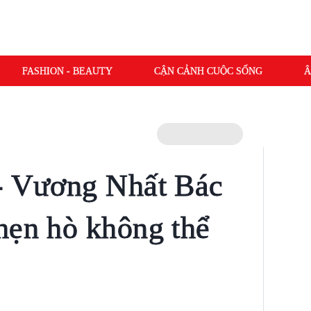
FASHION - BEAUTY
CẬN CẢNH CUỘC SỐNG
Â
 - Vương Nhất Bác
hẹn hò không thể