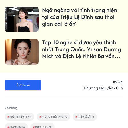
Ngỡ ngàng với tình trạng hiện
tại của Triệu Lệ Dĩnh sau thời
gian dài 'ở ẩn'
Top 10 nghệ sĩ được yêu thích
nhất Trung Quốc: Vì sao Dương
Mịch và Địch Lệ Nhiệt Ba vắng
mặt?
Bài viết
Chia sẻ
Phượng Nguyễn - CTV
#Hashtag
#
HUỲNH HIỂU MINH
#
PHÙNG THIỆU PHONG
#
TRIỆU LỆ DĨNH
#
ANGELABABY
#
DƯƠNG MỊCH