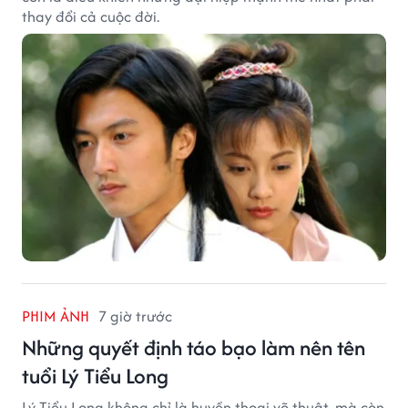
thay đổi cả cuộc đời.
PHIM ẢNH
7 giờ trước
Những quyết định táo bạo làm nên tên
tuổi Lý Tiểu Long
Lý Tiểu Long không chỉ là huyền thoại võ thuật, mà còn