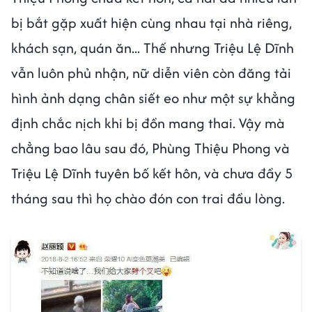
bị bắt gặp xuất hiện cùng nhau tại nhà riêng,
khách sạn, quán ăn... Thế nhưng Triệu Lệ Dĩnh
vẫn luôn phủ nhận, nữ diễn viên còn đăng tải
hình ảnh dạng chân siết eo như một sự khẳng
định chắc nịch khi bị đồn mang thai. Vậy mà
chẳng bao lâu sau đó, Phùng Thiệu Phong và
Triệu Lệ Dĩnh tuyên bố kết hôn, và chưa đầy 5
tháng sau thì họ chào đón con trai đầu lòng.