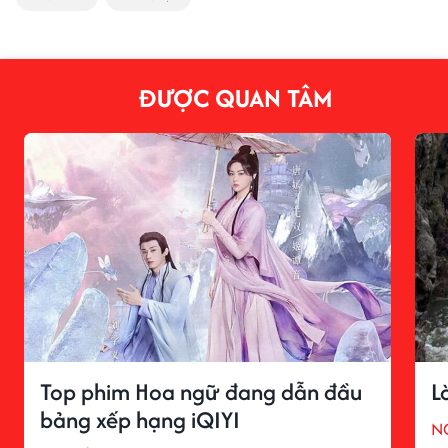
ĐƯỢC QUAN TÂM
Top phim Hoa ngữ đang dẫn đầu
L
bảng xếp hạng iQIYI
N