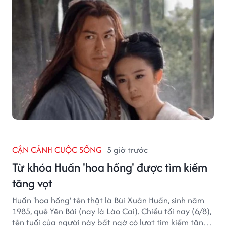
CẬN CẢNH CUỘC SỐNG
5 giờ trước
Từ khóa Huấn 'hoa hồng' được tìm kiếm
tăng vọt
Huấn 'hoa hồng' tên thật là Bùi Xuân Huấn, sinh năm
1985, quê Yên Bái (nay là Lào Cai). Chiều tối nay (6/8),
tên tuổi của người này bất ngờ có lượt tìm kiếm tăng