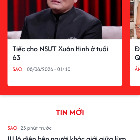
Tiếc cho NSƯT Xuân Hinh ở tuổi
Đ
63
Q
SAO
08/08/2026 - 01:10
Â
TIN MỚI
SAO
25 phút trước
IU lộ diện bên người khác giới giữa lùm