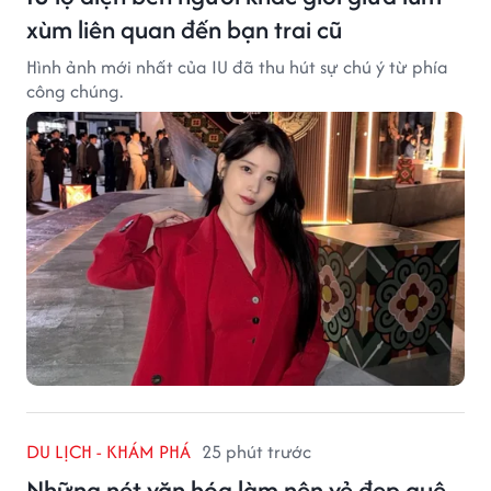
xùm liên quan đến bạn trai cũ
Hình ảnh mới nhất của IU đã thu hút sự chú ý từ phía
công chúng.
DU LỊCH - KHÁM PHÁ
25 phút trước
Những nét văn hóa làm nên vẻ đẹp quê