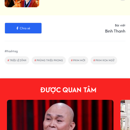
Bài viết
Chia sẻ
Bình Thanh
#Hashtag
#
TRIỆU LỆ DĨNH
#
PHÙNG THIỆU PHONG
#
PHIM MỚI
#
PHIM HOA NGỮ
ĐƯỢC QUAN TÂM