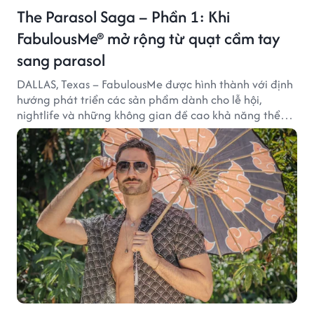
The Parasol Saga – Phần 1: Khi
FabulousMe® mở rộng từ quạt cầm tay
sang parasol
DALLAS, Texas – FabulousMe được hình thành với định
hướng phát triển các sản phẩm dành cho lễ hội,
nightlife và những không gian đề cao khả năng thể
hiện bản thân. Trong quá trình xây dựng thương hiệu,
quạt cầm tay trở thành dòng sản phẩm tạo được
thành công ban đầu, giúp FabulousMe từng bước mở
rộng mức độ hiện diện trên thị trường.