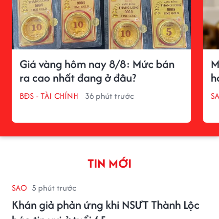
Giá vàng hôm nay 8/8: Mức bán
M
ra cao nhất đang ở đâu?
h
BĐS - TÀI CHÍNH
36 phút trước
S
TIN MỚI
SAO
5 phút trước
Khán giả phản ứng khi NSƯT Thành Lộc