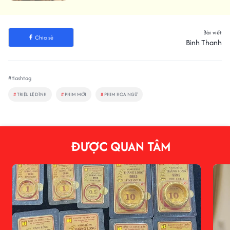
Bài viết
Chia sẻ
Bình Thanh
#Hashtag
#
TRIỆU LỆ DĨNH
#
PHIM MỚI
#
PHIM HOA NGỮ
ĐƯỢC QUAN TÂM