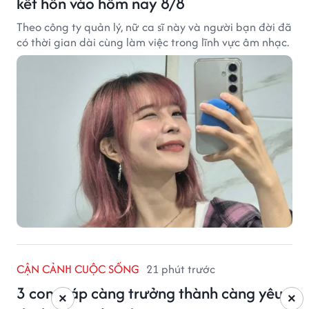
kết hôn vào hôm nay 8/8
Theo công ty quản lý, nữ ca sĩ này và người bạn đời đã
có thời gian dài cùng làm việc trong lĩnh vực âm nhạc.
CẬN CẢNH CUỘC SỐNG
21 phút trước
3 con giáp càng trưởng thành càng yêu
×
×