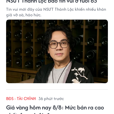
NSƯT Thành Lộc báo tin vui ở tuổi 65
Tin vui mới đây của NSƯT Thành Lộc khiến nhiều khán
giả vỡ oà, háo hức.
BĐS - TÀI CHÍNH
36 phút trước
Giá vàng hôm nay 8/8: Mức bán ra cao