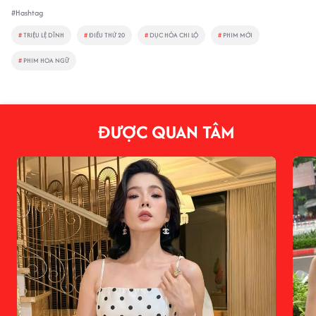
#Hashtag
#
TRIỆU LỆ DĨNH
#
ĐIỀU THỨ 20
#
DỤC HỎA CHI LỘ
#
PHIM MỚI
#
PHIM HOA NGỮ
ĐƯỢC QUAN TÂM