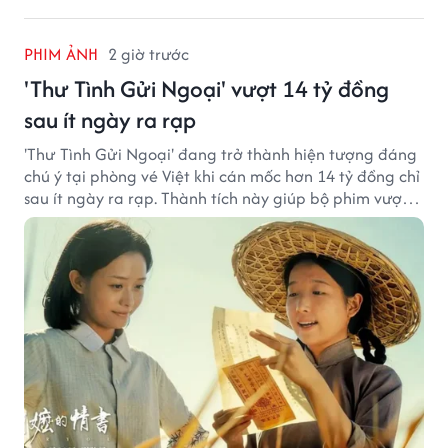
PHIM ẢNH
2 giờ trước
'Thư Tình Gửi Ngoại' vượt 14 tỷ đồng
sau ít ngày ra rạp
'Thư Tình Gửi Ngoại' đang trở thành hiện tượng đáng
chú ý tại phòng vé Việt khi cán mốc hơn 14 tỷ đồng chỉ
sau ít ngày ra rạp. Thành tích này giúp bộ phim vượt
kỳ vọng ban đầu và duy trì sức hút giữa cuộc cạnh
tranh của nhiều tác phẩm lớn.