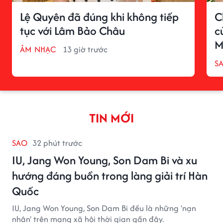
Lệ Quyên đã đúng khi không tiếp
C
tục với Lâm Bảo Châu
c
M
ÂM NHẠC
13 giờ trước
S
TIN MỚI
SAO
32 phút trước
IU, Jang Won Young, Son Dam Bi và xu
hướng đáng buồn trong làng giải trí Hàn
Quốc
IU, Jang Won Young, Son Dam Bi đều là những 'nạn
nhân' trên mạng xã hội thời gian gần đây.