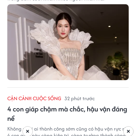
CẬN CẢNH CUỘC SỐNG
32 phút trước
4 con giáp chậm mà chắc, hậu vận đáng
nể
Không phải ai thành công sớm cũng có hậu vận rực rỡ.
×
×
4 con giáp này càng kiên trì, càng trưởng thành càng