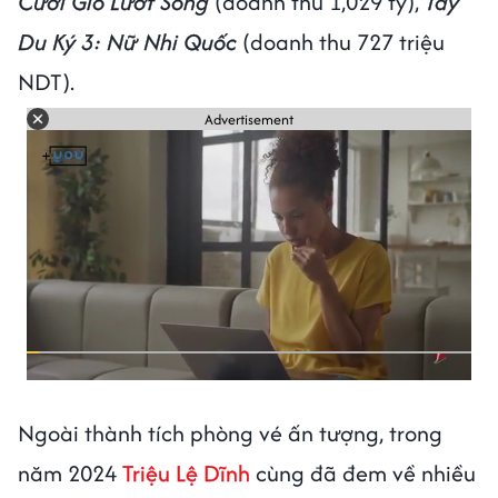
Cưỡi Gió Lướt Sóng
(doanh thu 1,029 tỷ),
Tây
Du Ký 3: Nữ Nhi Quốc
(doanh thu 727 triệu
NDT).
Advertisement
Ngoài thành tích phòng vé ấn tượng, trong
năm 2024
Triệu Lệ Dĩnh
cùng đã đem về nhiều