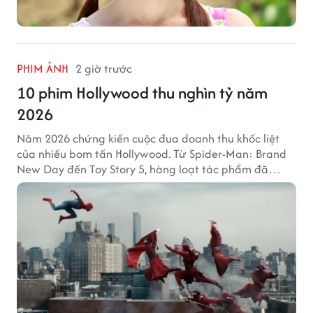
PHIM ẢNH
2 giờ trước
10 phim Hollywood thu nghìn tỷ năm
2026
Năm 2026 chứng kiến cuộc đua doanh thu khốc liệt
của nhiều bom tấn Hollywood. Từ Spider-Man: Brand
New Day đến Toy Story 5, hàng loạt tác phẩm đã
mang về hàng chục nghìn tỷ đồng và tạo nên những
cột mốc đáng nhớ tại phòng vé toàn cầu.