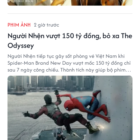
PHIM ẢNH
2 giờ trước
Người Nhện vượt 150 tỷ đồng, bỏ xa The
Odyssey
Người Nhện tiếp tục gây sốt phòng vé Việt Nam khi
Spider-Man Brand New Day vượt mốc 150 tỷ đồng chỉ
sau 7 ngày công chiếu. Thành tích này giúp bộ phim
của Tom Holland tạo khoảng cách đáng kể với The
Odyssey trên đường đua doanh thu.