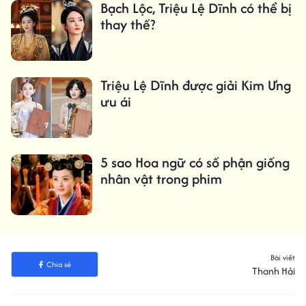
Bạch Lộc, Triệu Lệ Dĩnh có thể bị
thay thế?
Triệu Lệ Dĩnh được giải Kim Ưng
ưu ái
5 sao Hoa ngữ có số phận giống
nhân vật trong phim
Bài viết
Chia sẻ
Thanh Hải