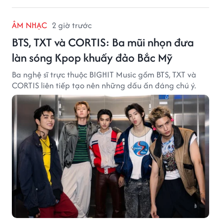
ÂM NHẠC
2 giờ trước
BTS, TXT và CORTIS: Ba mũi nhọn đưa
làn sóng Kpop khuấy đảo Bắc Mỹ
Ba nghệ sĩ trực thuộc BIGHIT Music gồm BTS, TXT và
CORTIS liên tiếp tạo nên những dấu ấn đáng chú ý.