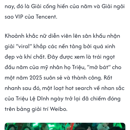
nay, đó là Giải cống hiến của năm và Giải ngôi
sao VIP của Tencent.
Khoảnh khắc nữ diễn viên lên sân khấu nhận
giải “viral” khắp các nền tảng bởi quá xinh
đẹp và khí chất. Đây được xem là trái ngọt
đầu năm của mỹ nhân họ Triệu, “mở bát” cho
một năm 2025 suôn sẻ và thành công. Rất
nhanh sau đó, một loạt hot search về nhan sắc
của Triệu Lệ Dĩnh ngày trở lại đã chiếm đóng
trên bảng giải trí Weibo.