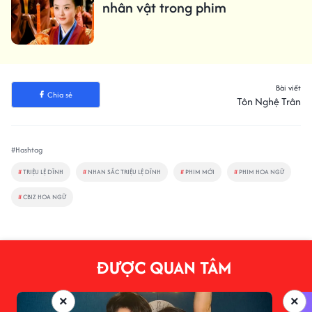
nhân vật trong phim
Bài viết
Chia sẻ
Tôn Nghệ Trân
#Hashtag
#
TRIỆU LỆ DĨNH
#
NHAN SẮC TRIỆU LỆ DĨNH
#
PHIM MỚI
#
PHIM HOA NGỮ
#
CBIZ HOA NGỮ
ĐƯỢC QUAN TÂM
×
×