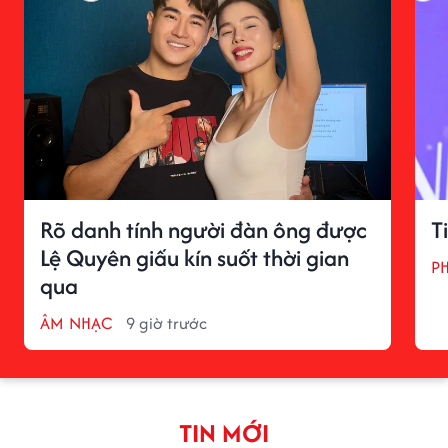
Rõ danh tính người đàn ông được
T
Lệ Quyên giấu kín suốt thời gian
P
qua
ÂM NHẠC
9 giờ trước
TIN MỚI