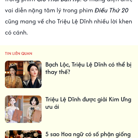
vai diễn nặng tâm lý trong phim
Điều Thứ 20
cũng mang về cho Triệu Lệ Dĩnh nhiều lời khen
có cánh.
TIN LIÊN QUAN
Bạch Lộc, Triệu Lệ Dĩnh có thể bị
thay thế?
Triệu Lệ Dĩnh được giải Kim Ưng
ưu ái
5 sao Hoa ngữ có số phận giống