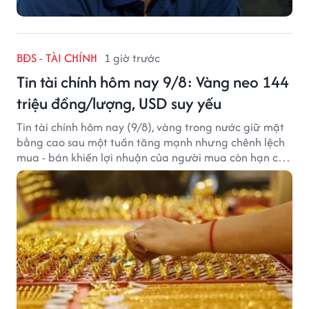
BĐS - TÀI CHÍNH
1 giờ trước
Tin tài chính hôm nay 9/8: Vàng neo 144
triệu đồng/lượng, USD suy yếu
Tin tài chính hôm nay (9/8), vàng trong nước giữ mặt
bằng cao sau một tuần tăng mạnh nhưng chênh lệch
mua - bán khiến lợi nhuận của người mua còn hạn chế,
trong khi USD chịu sức ép sau dữ liệu việc làm Mỹ gây
thất vọng.