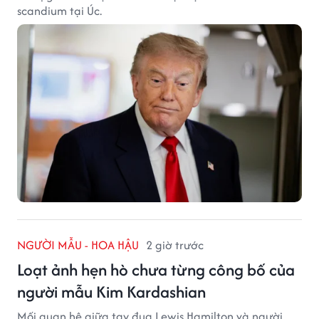
scandium tại Úc.
NGƯỜI MẪU - HOA HẬU
2 giờ trước
Loạt ảnh hẹn hò chưa từng công bố của
người mẫu Kim Kardashian
Mối quan hệ giữa tay đua Lewis Hamilton và người