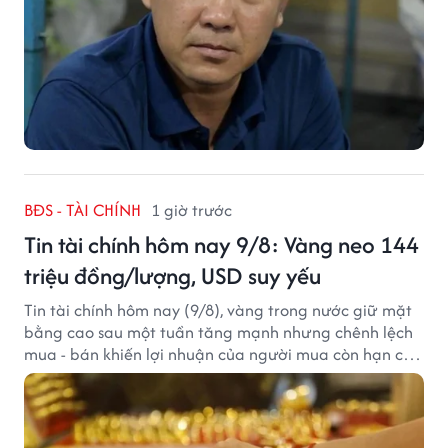
BĐS - TÀI CHÍNH
1 giờ trước
Tin tài chính hôm nay 9/8: Vàng neo 144
triệu đồng/lượng, USD suy yếu
Tin tài chính hôm nay (9/8), vàng trong nước giữ mặt
bằng cao sau một tuần tăng mạnh nhưng chênh lệch
mua - bán khiến lợi nhuận của người mua còn hạn chế,
trong khi USD chịu sức ép sau dữ liệu việc làm Mỹ gây
thất vọng.