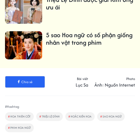
ưu ái
5 sao Hoa ngữ có số phận giống
nhân vật trong phim
Bài viết
Photo
Chia sẻ
Lục Sa
Ảnh: Nguồn Internet
#Hashtag
#
HOA THIÊN CỐT
#
TRIỆU LỆ DĨNH
#
HOẮC KIẾN HOA
#
SAO HOA NGỮ
#
PHIM HOA NGỮ