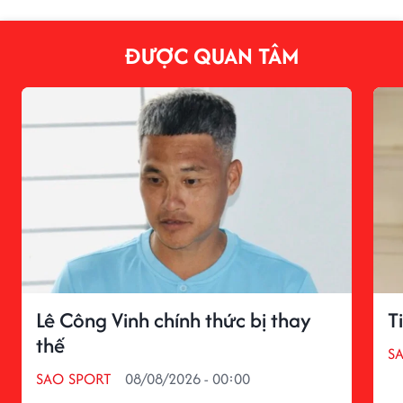
ĐƯỢC QUAN TÂM
Lê Công Vinh chính thức bị thay
T
thế
S
SAO SPORT
08/08/2026 - 00:00