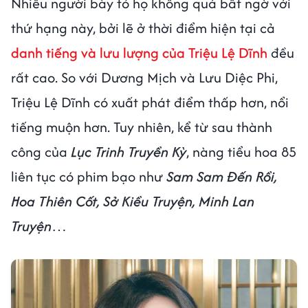
Nhiều người bày tỏ họ không quá bất ngờ với
thứ hạng này, bởi lẽ ở thời điểm hiện tại cả
danh tiếng và lưu lượng của Triệu Lệ Dĩnh
đều
rất cao. So với Dương Mịch và Lưu Diệc Phi,
Triệu Lệ Dĩnh có xuất phát điểm thấp hơn, nổi
tiếng muộn hơn. Tuy nhiên, kể từ sau thành
công của
Lục Trinh Truyền Kỳ
, nàng tiểu hoa 85
liên tục có phim bạo như
Sam Sam Đến Rồi,
Hoa Thiên Cốt, Sở Kiều Truyện, Minh Lan
Truyện
…