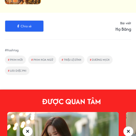
Bài viết
Chia sẻ
Hạ Băng
#Hashtag
#
PHIM MỚI
#
PHIM HOA NGỮ
#
TRIỆU LỆ DĨNH
#
DƯƠNG MỊCH
#
LƯU DIỆC PHI
ĐƯỢC QUAN TÂM
×
×