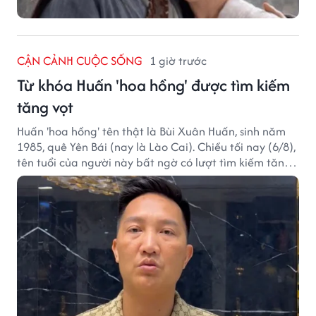
CẬN CẢNH CUỘC SỐNG
1 giờ trước
Từ khóa Huấn 'hoa hồng' được tìm kiếm
tăng vọt
Huấn 'hoa hồng' tên thật là Bùi Xuân Huấn, sinh năm
1985, quê Yên Bái (nay là Lào Cai). Chiều tối nay (6/8),
tên tuổi của người này bất ngờ có lượt tìm kiếm tăng
vọt.