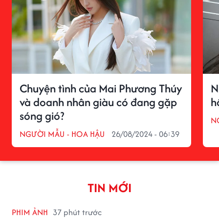
Chuyện tình của Mai Phương Thúy
N
và doanh nhân giàu có đang gặp
h
sóng gió?
N
NGƯỜI MẪU - HOA HẬU
26/08/2024 - 06:39
TIN MỚI
PHIM ẢNH
37 phút trước