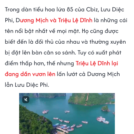
Trong dàn tiểu hoa lứa 85 của Cbiz, Lưu Diệc
Phi, D
ương Mịch và Triệu Lệ Dĩnh
là những cái
tên nổi bật nhất về mọi mặt. Họ cũng được
biết đến là đối thủ của nhau và thường xuyên
bị đặt lên bàn cân so sánh. Tuy có xuất phát
điểm thấp hơn, thế nhưng
Triệu Lệ Dĩnh lại
đang dần vươn lên
lấn lướt cả Dương Mịch
lẫn Lưu Diệc Phi.