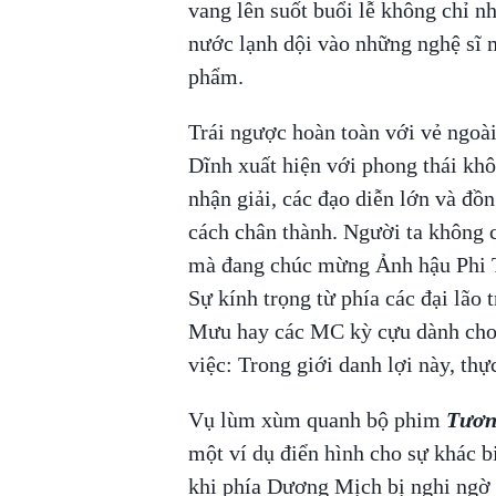
vang lên suốt buổi lễ không chỉ n
nước lạnh dội vào những nghệ sĩ 
phẩm.
Trái ngược hoàn toàn với vẻ ngoà
Dĩnh xuất hiện với phong thái khô
nhận giải, các đạo diễn lớn và đ
cách chân thành. Người ta không
mà đang chúc mừng Ảnh hậu Phi T
Sự kính trọng từ phía các đại lão
Mưu hay các MC kỳ cựu dành cho 
việc: Trong giới danh lợi này, thự
Vụ lùm xùm quanh bộ phim
Tươn
một ví dụ điển hình cho sự khác b
khi phía Dương Mịch bị nghi ngờ 