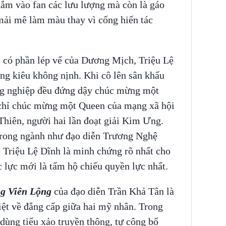
hắm vào fan các lưu lượng mà còn là gáo
mải mê làm màu thay vì cống hiến tác
i có phần lép vế của Dương Mịch, Triệu Lệ
ng kiêu không nịnh. Khi cô lên sân khấu
ồng nghiệp đều đứng dậy chúc mừng một
 chỉ chúc mừng một Queen của mạng xã hội
hiên, người hai lần đoạt giải Kim Ưng.
 trong ngành như đạo diễn Trương Nghệ
Triệu Lệ Dĩnh là minh chứng rõ nhất cho
c lực mới là tấm hộ chiếu quyền lực nhất.
g Viên Lộng
của đạo diễn Trần Khả Tân là
iệt về đẳng cấp giữa hai mỹ nhân. Trong
dùng tiểu xảo truyền thông, tự công bố