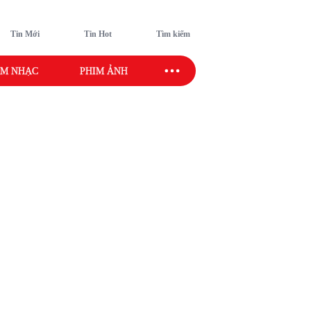
Tin Mới
Tin Hot
Tìm kiếm
M NHẠC
PHIM ẢNH
SAO SPORT