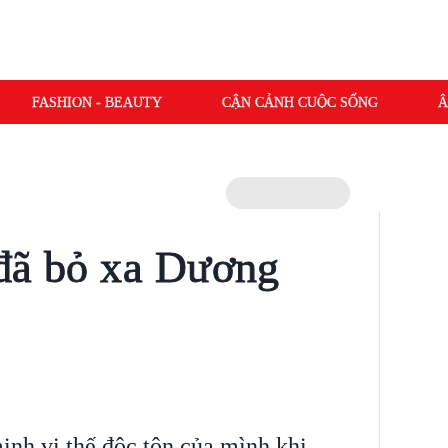
FASHION - BEAUTY
CẬN CẢNH CUỘC SỐNG
Â
 đã bỏ xa Dương
nh vị thế độc tôn của mình khi