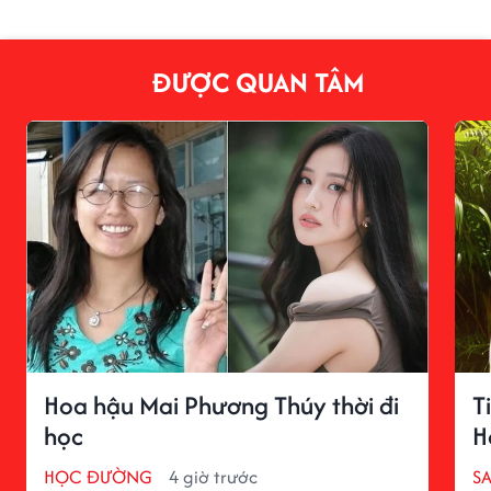
ĐƯỢC QUAN TÂM
Hoa hậu Mai Phương Thúy thời đi
T
học
H
HỌC ĐƯỜNG
4 giờ trước
S