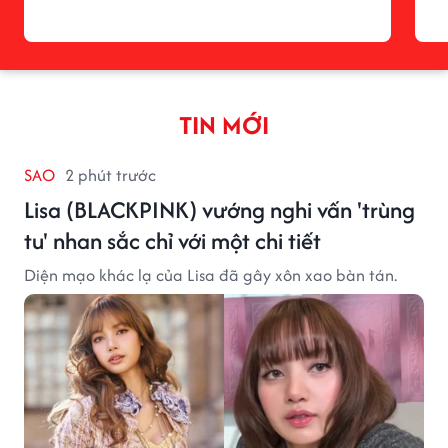
TIN MỚI
SAO
2 phút trước
Lisa (BLACKPINK) vướng nghi vấn 'trùng
tu' nhan sắc chỉ với một chi tiết
Diện mạo khác lạ của Lisa đã gây xôn xao bàn tán.