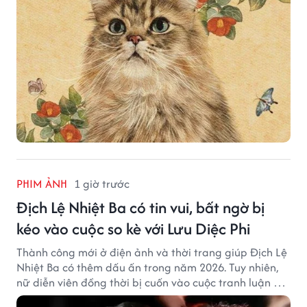
PHIM ẢNH
1 giờ trước
Địch Lệ Nhiệt Ba có tin vui, bất ngờ bị
kéo vào cuộc so kè với Lưu Diệc Phi
Thành công mới ở điện ảnh và thời trang giúp Địch Lệ
Nhiệt Ba có thêm dấu ấn trong năm 2026. Tuy nhiên,
nữ diễn viên đồng thời bị cuốn vào cuộc tranh luận với
Lưu Diệc Phi dù hai ngôi sao không có mâu thuẫn công