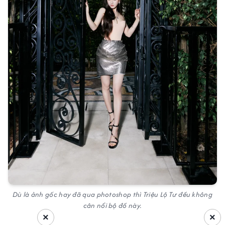
Dù là ảnh gốc hay đã qua photoshop thì Triệu Lộ Tư đều không
cân nổi bộ đồ này.
×
×