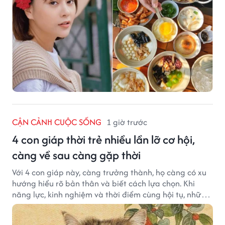
CẬN CẢNH CUỘC SỐNG
1 giờ trước
4 con giáp thời trẻ nhiều lần lỡ cơ hội,
càng về sau càng gặp thời
Với 4 con giáp này, càng trưởng thành, họ càng có xu
hướng hiểu rõ bản thân và biết cách lựa chọn. Khi
năng lực, kinh nghiệm và thời điểm cùng hội tụ, những
cơ hội từng tưởng đã vuột mất có thể được thay thế
bằng những cơ hội phù hợp hơn.