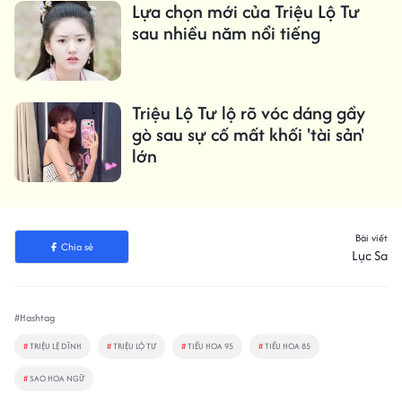
Lựa chọn mới của Triệu Lộ Tư
sau nhiều năm nổi tiếng
Triệu Lộ Tư lộ rõ vóc dáng gầy
gò sau sự cố mất khối 'tài sản'
lớn
Bài viết
Chia sẻ
Lục Sa
#Hashtag
#
TRIỆU LỆ DĨNH
#
TRIỆU LỘ TƯ
#
TIỂU HOA 95
#
TIỂU HOA 85
#
SAO HOA NGỮ