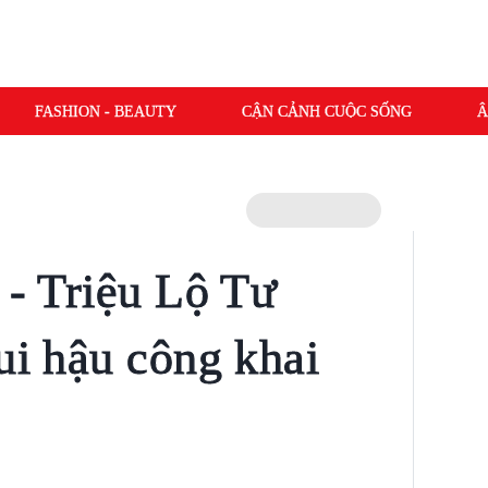
FASHION - BEAUTY
CẬN CẢNH CUỘC SỐNG
Â
 - Triệu Lộ Tư
ui hậu công khai