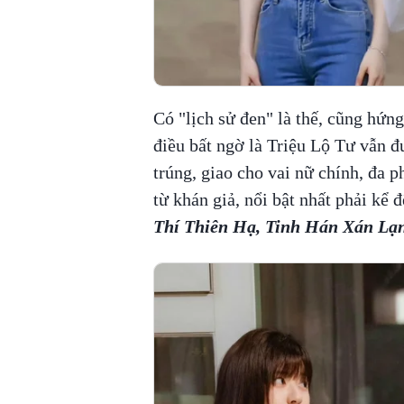
Có "lịch sử đen" là thế, cũng hứn
điều bất ngờ là Triệu Lộ Tư vẫn đ
trúng, giao cho vai nữ chính, đa 
từ khán giả, nổi bật nhất phải kể 
Thí Thiên Hạ, Tinh Hán Xán Lạ