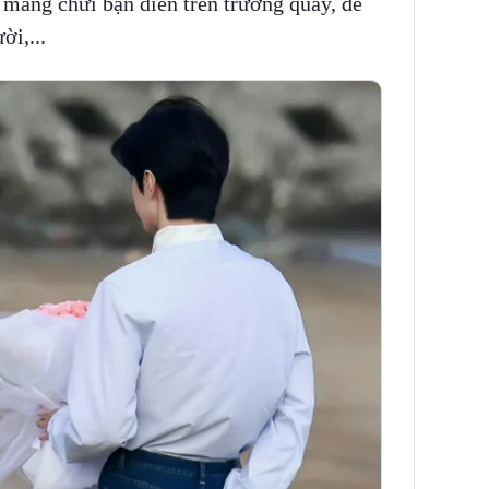
 mắng chửi bạn diễn trên trường quay, để
ời,...