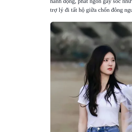
hành động, phát ngôn gây sốc như
trợ lý đi tất hộ giữa chốn đông ngư