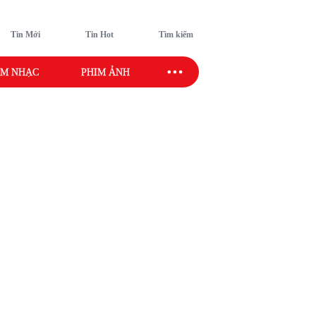
Tin Mới
Tin Hot
Tìm kiếm
M NHẠC
PHIM ẢNH
SAO SPORT