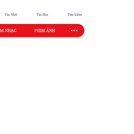
Tin Mới
Tin Hot
Tìm kiếm
M NHẠC
PHIM ẢNH
SAO SPORT