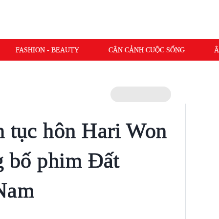
FASHION - BEAUTY
CẬN CẢNH CUỘC SỐNG
Â
n tục hôn Hari Won
ng bố phim Đất
 Nam