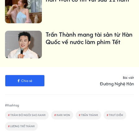
Trấn Thành mang tài sản từ Hàn
Quốc về nước làm phim Tết
Bài viết
Chia sẻ
Đường Nghệ Hân
#Hashtag
#
THẢM ĐỎ NGÔI SAO XANH
#
HARI WON
#
TRẤN THÀNH
#
THUÝ DIỄM
#
LƯƠNG THẾ THÀNH