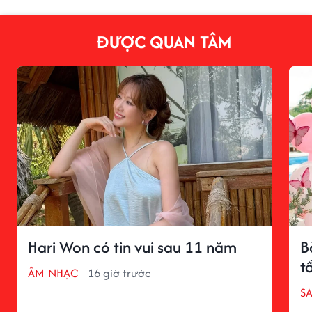
ĐƯỢC QUAN TÂM
Hari Won có tin vui sau 11 năm
B
t
ÂM NHẠC
16 giờ trước
S