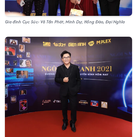
Gia đình Cục Súc: Võ Tấn Phát, Minh Dự, Hồng Đào, Đại Nghĩa