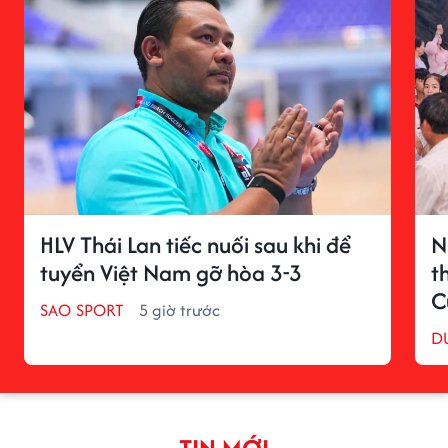
HLV Thái Lan tiếc nuối sau khi để
N
tuyển Việt Nam gỡ hòa 3-3
t
C
SAO SPORT
5 giờ trước
D