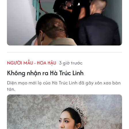
NGƯỜI MẪU - HOA HẬU
3 giờ trước
Không nhận ra Hà Trúc Linh
Diện mạo mới lạ của Hà Trúc Linh đã gây xôn xao bàn
tán.