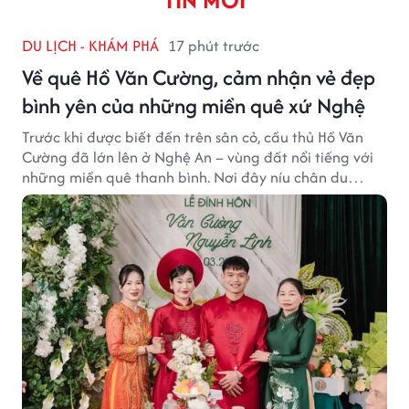
TIN MỚI
DU LỊCH - KHÁM PHÁ
17 phút trước
Về quê Hồ Văn Cường, cảm nhận vẻ đẹp
bình yên của những miền quê xứ Nghệ
Trước khi được biết đến trên sân cỏ, cầu thủ Hồ Văn
Cường đã lớn lên ở Nghệ An – vùng đất nổi tiếng với
những miền quê thanh bình. Nơi đây níu chân du
khách bằng cánh đồng xanh, làng quê yên ả và nhịp
sống chậm đầy bình yên.