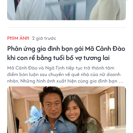
PHIM ẢNH
2 giờ trước
Phản ứng gia đình bạn gái Mã Cảnh Đào
khi con rể bằng tuổi bố vợ tương lai
Mã Cảnh Đào và Ngô Tịnh tiếp tục trở thành tâm
điểm bàn luận sau chuyến về quê nhà của nữ doanh
nhân. Những hình ảnh xuất hiện cùng gia đình bạn gái
Mã Cảnh Đào đang thu hút sự quan tâm trên mạng
xã hội.