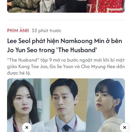
PHIM ẢNH
52 phút trước
Lee Seol phát hiện Namkoong Min ở bên
Jo Yun Seo trong 'The Husband'
“The Husband” tập 9 mở ra bước ngoặt mới khi bí mật
giữa Kang Tae Joo, Go Se Yoon và Cha Myung Hee dần
được hé lộ.
×
×