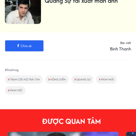
Quang Sự tái xuất màn ảnh
Bài viết
Chia sẻ
Bình Thanh
#Hashtag
#
TRẠM CỨU HỘ TRÁI TIM
#
HỒNG DIỄM
#
QUANG SỰ
#
PHIM MỚI
#
PHIM VIỆT
ĐƯỢC QUAN TÂM