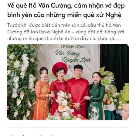
Về quê Hồ Văn Cường, cảm nhận vẻ đẹp
bình yên của những miền quê xứ Nghệ
Trước khi được biết đến trên sân cỏ, cầu thủ Hồ Văn
Cường đã lớn lên ở Nghệ An – vùng đất nổi tiếng với
những miền quê thanh bình. Nơi đây níu chân du
khách bằng cánh đồng xanh, làng quê yên ả và nhịp
sống chậm đầy bình yên.