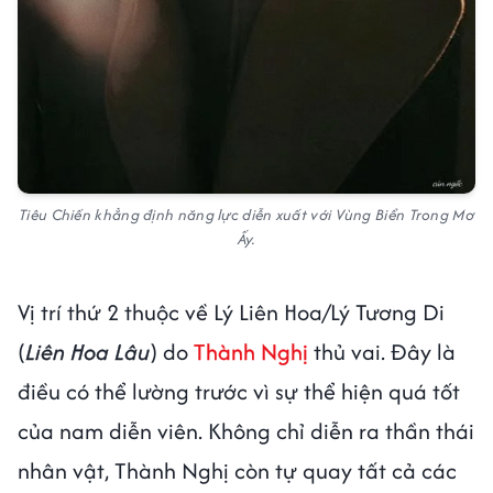
Tiêu Chiến khẳng định năng lực diễn xuất với Vùng Biển Trong Mơ
Ấy.
Vị trí thứ 2 thuộc về Lý Liên Hoa/Lý Tương Di
(
Liên Hoa Lâu
) do
Thành Nghị
thủ vai. Đây là
điều có thể lường trước vì sự thể hiện quá tốt
của nam diễn viên. Không chỉ diễn ra thần thái
nhân vật, Thành Nghị còn tự quay tất cả các