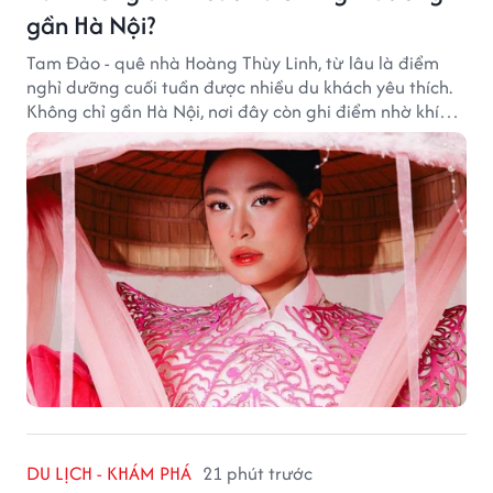
gần Hà Nội?
Tam Đảo - quê nhà Hoàng Thùy Linh, từ lâu là điểm
nghỉ dưỡng cuối tuần được nhiều du khách yêu thích.
Không chỉ gần Hà Nội, nơi đây còn ghi điểm nhờ khí
hậu mát mẻ, cảnh sắc thơ mộng và không gian yên
bình giữa núi rừng.
DU LỊCH - KHÁM PHÁ
21 phút trước