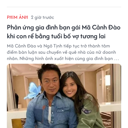
PHIM ẢNH
2 giờ trước
Phản ứng gia đình bạn gái Mã Cảnh Đào
khi con rể bằng tuổi bố vợ tương lai
Mã Cảnh Đào và Ngô Tịnh tiếp tục trở thành tâm
điểm bàn luận sau chuyến về quê nhà của nữ doanh
nhân. Những hình ảnh xuất hiện cùng gia đình bạn gái
Mã Cảnh Đào đang thu hút sự quan tâm trên mạng
xã hội.