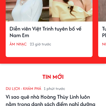
Diễn viên Việt Trinh tuyên bố về
T
Nam Em
P
ÂM NHẠC
23 giờ trước
N
TIN MỚI
DU LỊCH - KHÁM PHÁ
1 phút trước
Vì sao quê nhà Hoàng Thùy Linh luôn
nằm trong danh sách điểm nghỉ dưỡng