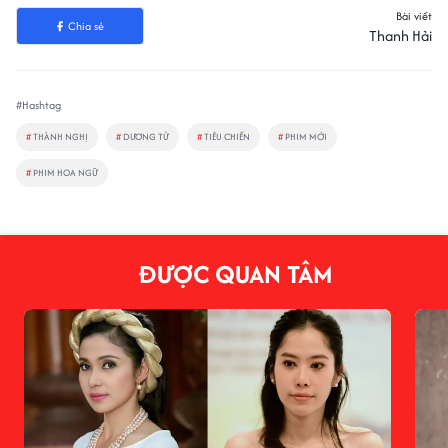
Bài viết
Chia sẻ
Thanh Hải
#Hashtag
#
THÀNH NGHỊ
#
DƯƠNG TỬ
#
TIÊU CHIẾN
#
PHIM MỚI
#
PHIM HOA NGỮ
ĐƯỢC QUAN TÂM