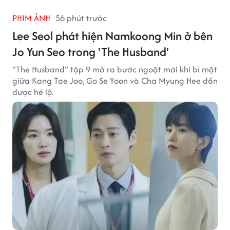
PHIM ẢNH
56 phút trước
Lee Seol phát hiện Namkoong Min ở bên
Jo Yun Seo trong 'The Husband'
“The Husband” tập 9 mở ra bước ngoặt mới khi bí mật
giữa Kang Tae Joo, Go Se Yoon và Cha Myung Hee dần
được hé lộ.