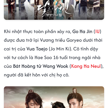
Khi nhật thực toàn phần xảy ra,
Go Ha Jin
(
IU
)
được đưa trở lại Vương triều Goryeo dưới thời
cai trị của
Vua Taejo
(Jo Min Ki). Cô tỉnh dậy
với tư cách là Hae Soo 16 tuổi trong ngôi nhà
của
Bát Hoàng tử Wang Wook
(
Kang Ha Neul
),
người đã kết hôn với chị họ cô.