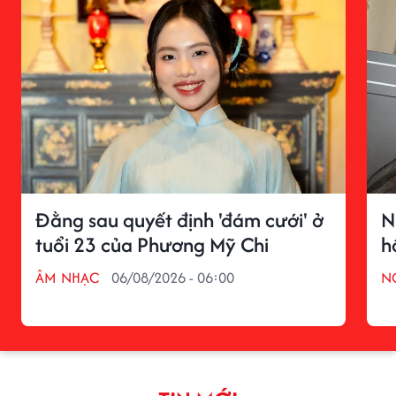
Đằng sau quyết định 'đám cưới' ở
N
tuổi 23 của Phương Mỹ Chi
h
ÂM NHẠC
06/08/2026 - 06:00
N