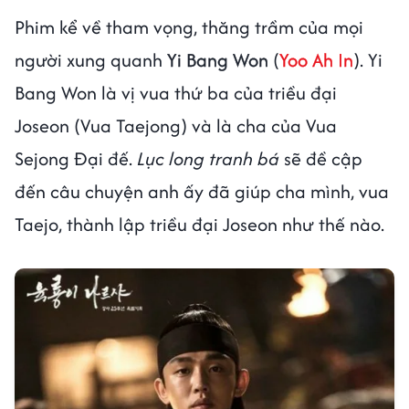
Phim kể về tham vọng, thăng trầm của mọi
người xung quanh
Yi Bang Won
(
Yoo Ah In
). Yi
Bang Won là vị vua thứ ba của triều đại
Joseon (Vua Taejong) và là cha của Vua
Sejong Đại đế.
Lục long tranh bá
sẽ đề cập
đến câu chuyện anh ấy đã giúp cha mình, vua
Taejo, thành lập triều đại Joseon như thế nào.