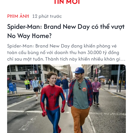
TIN MỚI
PHIM ẢNH
12 phút trước
Spider-Man: Brand New Day có thể vượt
No Way Home?
Spider-Man: Brand New Day đang khiến phòng vé
toàn cầu bùng nổ với doanh thu hơn 30.000 tỷ đồng
chỉ sau một tuần. Thành tích này khiến nhiều khán giả
đặt câu hỏi liệu bộ phim mới của Tom Holland có thể
phá kỷ lục mà No Way Home từng thiết lập hay không.