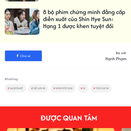
8 bộ phim chứng minh đẳng cấp
diễn xuất của Shin Hye Sun:
Hạng 1 được khen tuyệt đối
Bài viết
Chia sẻ
Hạnh Phạm
#Hashtag
#
SAOCHART
#
LEE JUN KI
#
SHIN HYE SUN
#
IU
#
YOO AH IN
ĐƯỢC QUAN TÂM