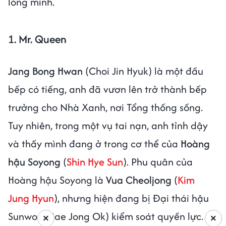
lòng mình.
1. Mr. Queen
Jang Bong Hwan
(Choi Jin Hyuk) là một đầu
bếp có tiếng, anh đã vươn lên trở thành bếp
trưởng cho Nhà Xanh, nơi Tổng thống sống.
Tuy nhiên, trong một vụ tai nạn, anh tỉnh dậy
và thấy mình đang ở trong cơ thể của
Hoàng
hậu Soyong
(
Shin Hye Sun
). Phu quân của
Hoàng hậu Soyong là
Vua Cheoljong
(
Kim
Jung Hyun
), nhưng hiện đang bị Đại thái hậu
Sunwon (Bae Jong Ok) kiểm soát quyền lực.
×
×