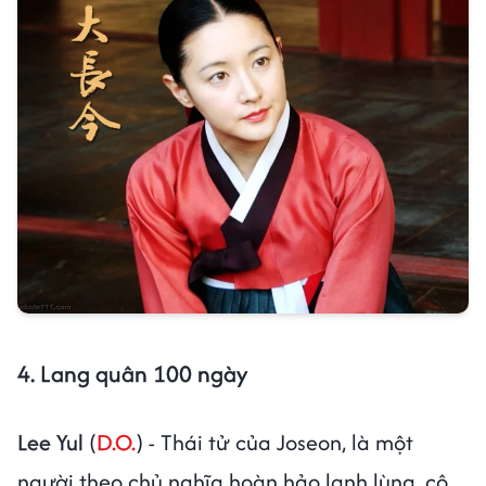
4. Lang quân 100 ngày
Lee Yul
(
D.O.
) - Thái tử của Joseon, là một
người theo chủ nghĩa hoàn hảo lạnh lùng, cô