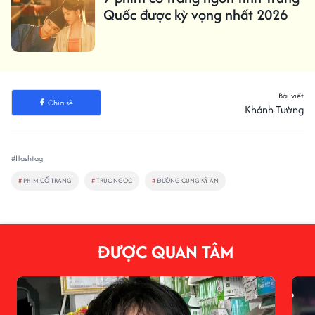
Quốc được kỳ vọng nhất 2026
Bài viết
Chia sẻ
Khánh Tường
#Hashtag
#
PHIM CỔ TRANG
#
TRỤC NGỌC
#
ĐƯỜNG CUNG KỲ ÁN
ĐƯỢC QUAN TÂM