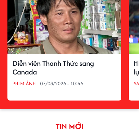
Diễn viên Thanh Thức sang
H
Canada
l
PHIM ẢNH
07/08/2026 - 10:46
S
TIN MỚI