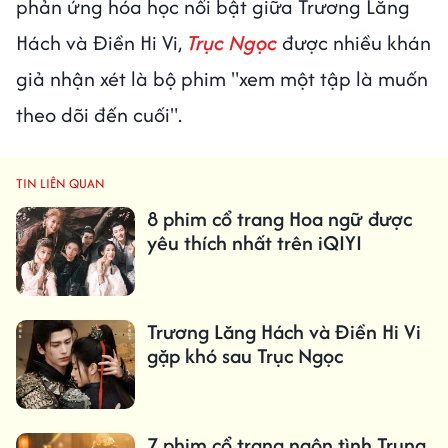
phản ứng hóa học nổi bật giữa Trương Lăng
Hách và Điền Hi Vi,
Trục Ngọc
được nhiều khán
giả nhận xét là bộ phim "xem một tập là muốn
theo dõi đến cuối".
TIN LIÊN QUAN
8 phim cổ trang Hoa ngữ được
yêu thích nhất trên iQIYI
Trương Lăng Hách và Điền Hi Vi
gặp khó sau Trục Ngọc
7 phim cổ trang ngôn tình Trung