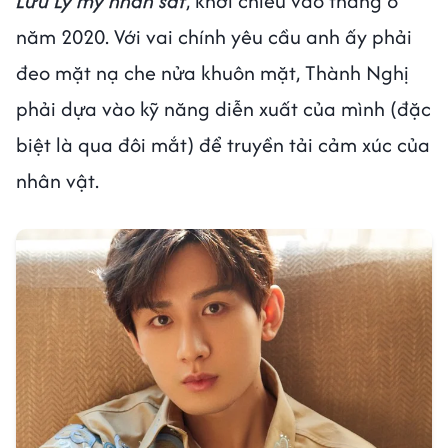
Lưu Ly mỹ nhân sát
, khởi chiếu vào tháng 8
năm 2020. Với vai chính yêu cầu anh ấy phải
đeo mặt nạ che nửa khuôn mặt, Thành Nghị
phải dựa vào kỹ năng diễn xuất của mình (đặc
biệt là qua đôi mắt) để truyền tải cảm xúc của
nhân vật.