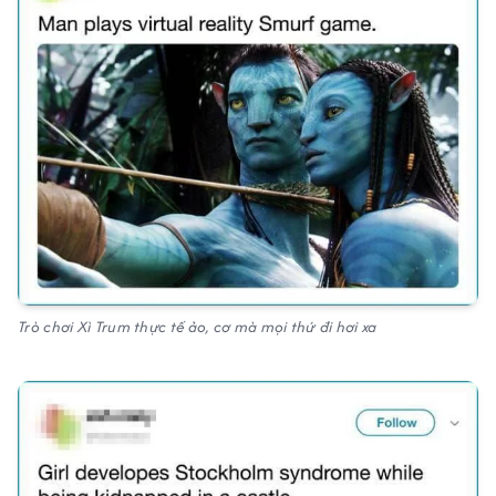
Trò chơi Xì Trum thực tế ảo, cơ mà mọi thứ đi hơi xa