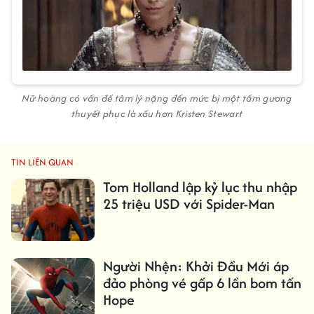
Nữ hoàng có vấn đề tâm lý nặng đến mức bị một tấm gương
thuyết phục là xấu hơn Kristen Stewart
TIN LIÊN QUAN
Tom Holland lập kỷ lục thu nhập
25 triệu USD với Spider-Man
Người Nhện: Khởi Đầu Mới áp
đảo phòng vé gấp 6 lần bom tấn
Hope