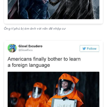
Ông tỉ phú bị ám ảnh với vấn đề nhập cư