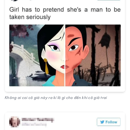
Không ai coi cô giá này ra kí lô gì cho đến khi cô giả trai