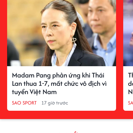
Madam Pang phản ứng khi Thái
T
Lan thua 1-7, mất chức vô địch vì
d
tuyển Việt Nam
N
SAO SPORT
17 giờ trước
S