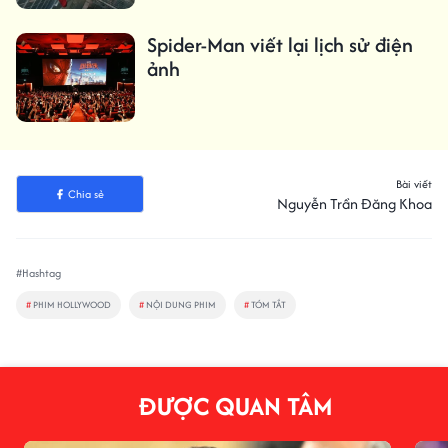
Spider-Man viết lại lịch sử điện
ảnh
Bài viết
Chia sẻ
Nguyễn Trần Đăng Khoa
#Hashtag
#
PHIM HOLLYWOOD
#
NỘI DUNG PHIM
#
TÓM TẮT
ĐƯỢC QUAN TÂM