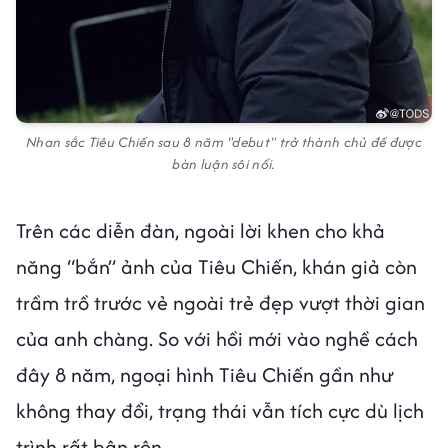
Nhan sắc Tiêu Chiến sau 8 năm "debut" trở thành chủ đề được
bàn luận sôi nổi.
Trên các diễn đàn, ngoài lời khen cho khả
năng “bắn” ảnh của Tiêu Chiến, khán giả còn
trầm trồ trước vẻ ngoài trẻ đẹp vượt thời gian
của anh chàng. So với hồi mới vào nghề cách
đây 8 năm, ngoại hình Tiêu Chiến gần như
không thay đổi, trạng thái vẫn tích cực dù lịch
trình rất bận rộn.