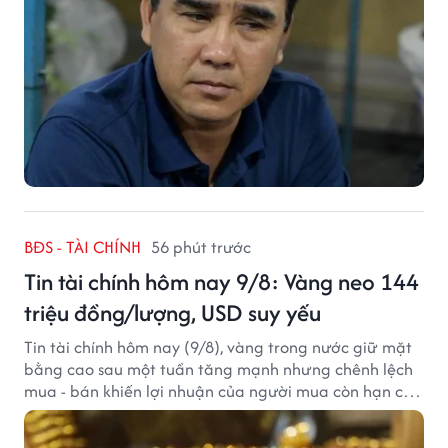
BĐS - TÀI CHÍNH
56 phút trước
Tin tài chính hôm nay 9/8: Vàng neo 144
triệu đồng/lượng, USD suy yếu
Tin tài chính hôm nay (9/8), vàng trong nước giữ mặt
bằng cao sau một tuần tăng mạnh nhưng chênh lệch
mua - bán khiến lợi nhuận của người mua còn hạn chế,
trong khi USD chịu sức ép sau dữ liệu việc làm Mỹ gây
thất vọng.