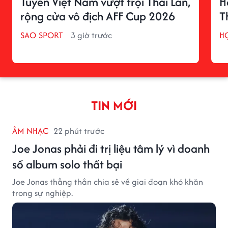
Tuyển Việt Nam vượt trội Thái Lan,
H
rộng cửa vô địch AFF Cup 2026
T
SAO SPORT
3 giờ trước
H
TIN MỚI
ÂM NHẠC
22 phút trước
Joe Jonas phải đi trị liệu tâm lý vì doanh
số album solo thất bại
Joe Jonas thẳng thắn chia sẻ về giai đoạn khó khăn
trong sự nghiệp.