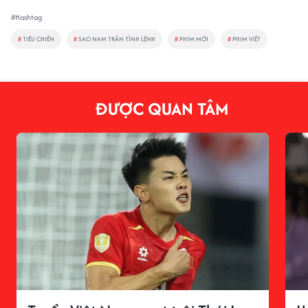
#Hashtag
#
TIÊU CHIẾN
#
SAO NAM TRẦN TÌNH LỆNH
#
PHIM MỚI
#
PHIM VIỆT
ĐƯỢC QUAN TÂM