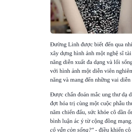
Đường Linh được biết đến qua nhiề
xây dựng hình ảnh một nghệ sĩ tà
năng diễn xuất đa dạng và lối sống
với hình ảnh một diễn viên nghiê
năng và mang đến những vai diễn c
Được chẩn đoán mắc ung thư dạ d
đợt hóa trị cùng một cuộc phẫu th
năm chiến đấu, sức khỏe cô dần ổ
bình luận ác ý từ cộng đồng mạng
cô vẫn còn sống?"
- điều khiến cô