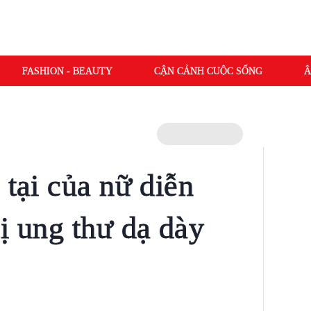
FASHION - BEAUTY
CẬN CẢNH CUỘC SỐNG
Â
 tại của nữ diễn
ị ung thư dạ dày