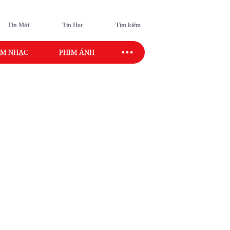
Tin Mới
Tin Hot
Tìm kiếm
M NHẠC
PHIM ẢNH
SAO SPORT