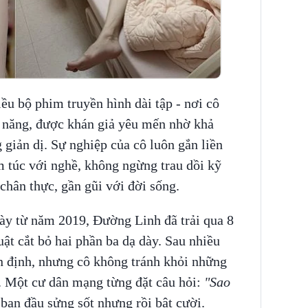
u bộ phim truyền hình dài tập - nơi cô
i năng, được khán giả yêu mến nhờ khả
 giản dị. Sự nghiệp của cô luôn gắn liền
m túc với nghề, không ngừng trau dồi kỹ
hân thực, gần gũi với đời sống.
ày từ năm 2019, Đường Linh đã trải qua 8
uật cắt bỏ hai phần ba dạ dày. Sau nhiều
n định, nhưng cô không tránh khỏi những
. Một cư dân mạng từng đặt câu hỏi:
"Sao
 ban đầu sửng sốt nhưng rồi bật cười.