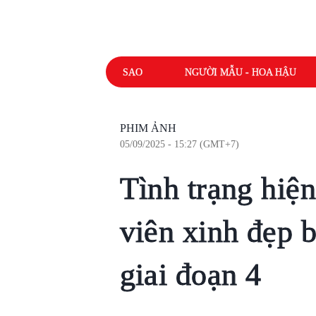
SAO
NGƯỜI MẪU - HOA HẬU
PHIM ẢNH
05/09/2025 - 15:27 (GMT+7)
Tình trạng hiện
viên xinh đẹp b
giai đoạn 4