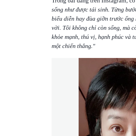
Trong bài đăng trên Instagram, cô
sống như được tái sinh. Từng bước
biểu diễn hay đùa giỡn trước ống 
vời. Tôi không chỉ còn sống, mà 
khỏe mạnh, thú vị, hạnh phúc và t
một chiến thắng."