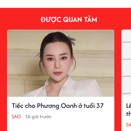
ĐƯỢC QUAN TÂM
Tiếc cho Phương Oanh ở tuổi 37
L
t
SAO
16 giờ trước
S