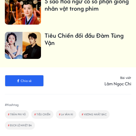
5 sao Hoa ngữ có số phận giống
nhân vật trong phim
Tiêu Chiến đối đầu Đàm Tùng
Vận
Bài viết
Chia sẻ
Lâm Ngọc Chi
#Hashtag
#
TRẦN PHI VŨ
#
TIÊU CHIẾN
#
LA VÂN HI
#
VƯƠNG NHẤT BÁC
#
ĐỊCH LỆ NHIỆT BA