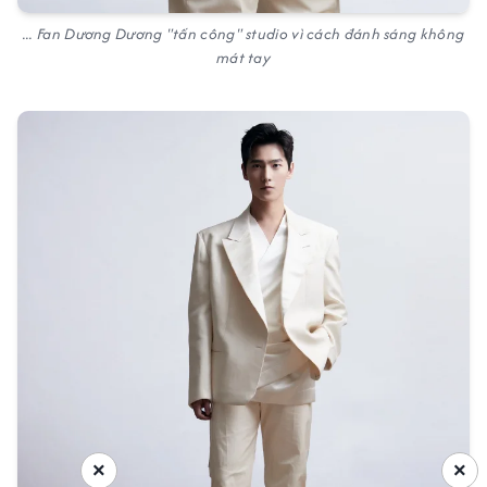
... Fan Dương Dương "tấn công" studio vì cách đánh sáng không
mát tay
×
×