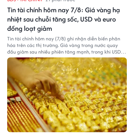
Tin tài chính hôm nay 7/8: Giá vàng hạ
nhiệt sau chuỗi tăng sốc, USD và euro
đồng loạt giảm
Tin tài chính hôm nay (7/8) ghi nhận diễn biến phân
hóa trên các thị trường. Giá vàng trong nước quay
đầu giảm sau nhiều phiên tăng mạnh, trong khi USD
tại ngân hàng tiếp tục suy yếu dù tỷ giá trung tâm lập
đỉnh mới.