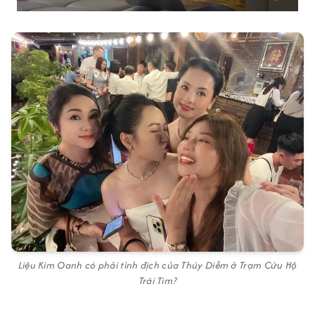
Liệu Kim Oanh có phải tình địch của Thúy Diễm ở Trạm Cứu Hộ
Trái Tim?