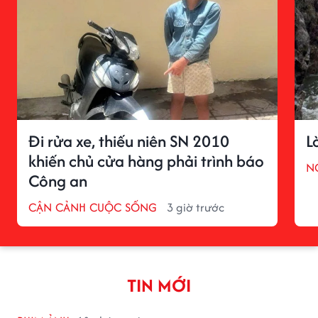
Đi rửa xe, thiếu niên SN 2010
L
khiến chủ cửa hàng phải trình báo
N
Công an
CẬN CẢNH CUỘC SỐNG
3 giờ trước
TIN MỚI