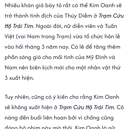
Nhiều khán giả bày tỏ rất có thể Kim Oanh sẽ
trở thành tình địch của Thúy Diễm ở
Trạm Cứu
Hộ Trái Tim
. Ngoài đời, nữ diễn viên và Tuấn
Việt (vai Nam trong Trạm) vừa tổ chức hôn lễ
vào hồi tháng 3 năm nay. Có lẽ để tăng thêm
phần sóng gió cho mối tình của Mỹ Đình và
Nam nên biên kịch mới cho một nhân vật thứ
3 xuất hiện.
Tuy nhiên, cũng có ý kiến cho rằng Kim Oanh
sẽ không xuất hiện ở
Trạm Cứu Hộ Trái Tim
. Cô
nàng đến buổi liên hoan bởi vì chồng cũng
đóng bộ phim này mà thôi. Kim Oanh là nữ