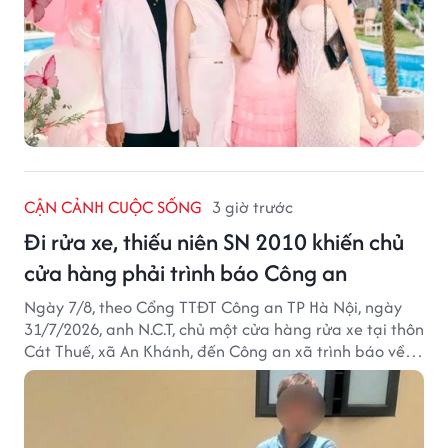
CẬN CẢNH CUỘC SỐNG
3 giờ trước
Đi rửa xe, thiếu niên SN 2010 khiến chủ
cửa hàng phải trình báo Công an
Ngày 7/8, theo Cổng TTĐT Công an TP Hà Nội, ngày
31/7/2026, anh N.C.T, chủ một cửa hàng rửa xe tại thôn
Cát Thuế, xã An Khánh, đến Công an xã trình báo về
việc bị mất trộm chiếc xe máy Honda Wave. Trong cốp
xe còn có nhiều giấy tờ cá nhân và khoảng 1,2 triệu
đồng tiền mặt.