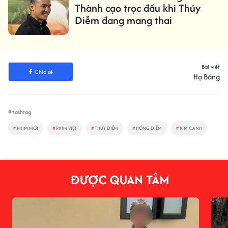
Thành cạo trọc đầu khi Thúy
Diễm đang mang thai
Bài viết
Chia sẻ
Hạ Băng
#Hashtag
#
PHIM MỚI
#
PHIM VIỆT
#
THUÝ DIỄM
#
HỒNG DIỄM
#
KIM OANH
ĐƯỢC QUAN TÂM