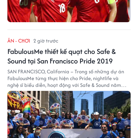
ĂN - CHƠI
2 giờ trước
FabulousMe thiết kế quạt cho Safe &
Sound tại San Francisco Pride 2019
SAN FRANCISCO, California – Trong số những dự án
FabulousMe từng thực hiện cho Pride, nightlife và
nghệ sĩ biểu diễn, hoạt động với Safe & Sound năm
2019 mang một bối cảnh khác biệt. Safe & Sound là tổ
chức phi lợi nhuận tại San Francisco hoạt động trong
lĩnh vực phòng ngừa bạo hành trẻ em, hỗ trợ gia đình
và xây dựng môi trường an toàn cho trẻ em.