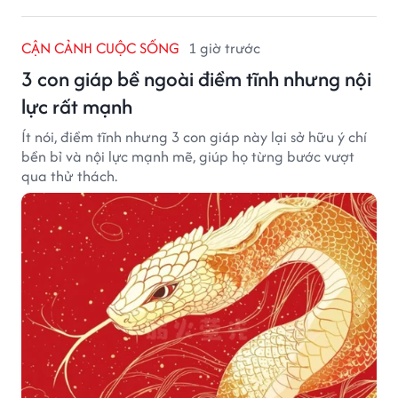
CẬN CẢNH CUỘC SỐNG
1 giờ trước
3 con giáp bề ngoài điềm tĩnh nhưng nội
lực rất mạnh
Ít nói, điềm tĩnh nhưng 3 con giáp này lại sở hữu ý chí
bền bỉ và nội lực mạnh mẽ, giúp họ từng bước vượt
qua thử thách.