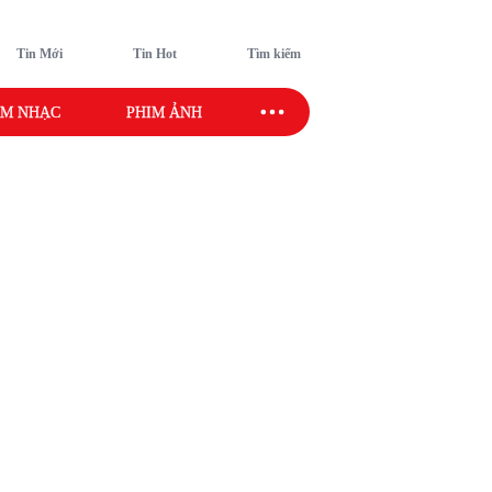
Tin Mới
Tin Hot
Tìm kiếm
M NHẠC
PHIM ẢNH
SAO SPORT