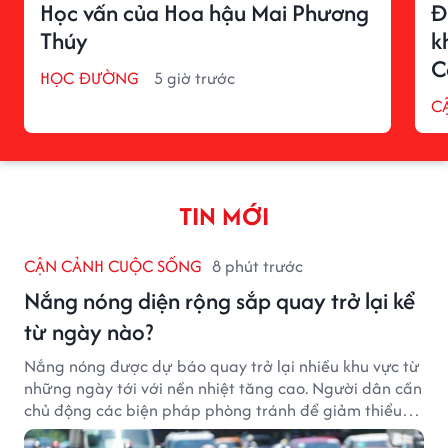
Học vấn của Hoa hậu Mai Phương
Đ
Thúy
k
C
HỌC ĐƯỜNG
5 giờ trước
C
TIN MỚI
CẬN CẢNH CUỘC SỐNG
8 phút trước
Nắng nóng diện rộng sắp quay trở lại kể
từ ngày nào?
Nắng nóng được dự báo quay trở lại nhiều khu vực từ
những ngày tới với nền nhiệt tăng cao. Người dân cần
chủ động các biện pháp phòng tránh để giảm thiểu
tác động của thời tiết cực đoan.