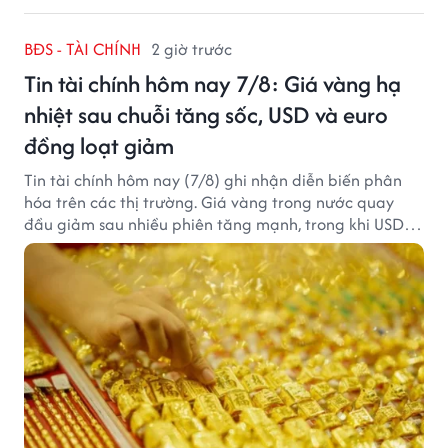
BĐS - TÀI CHÍNH
2 giờ trước
Tin tài chính hôm nay 7/8: Giá vàng hạ
nhiệt sau chuỗi tăng sốc, USD và euro
đồng loạt giảm
Tin tài chính hôm nay (7/8) ghi nhận diễn biến phân
hóa trên các thị trường. Giá vàng trong nước quay
đầu giảm sau nhiều phiên tăng mạnh, trong khi USD
tại ngân hàng tiếp tục suy yếu dù tỷ giá trung tâm lập
đỉnh mới.