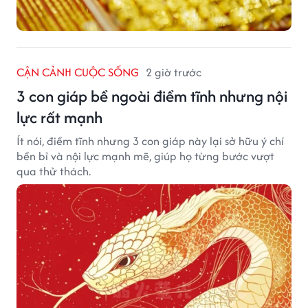
CẬN CẢNH CUỘC SỐNG
2 giờ trước
3 con giáp bề ngoài điềm tĩnh nhưng nội
lực rất mạnh
Ít nói, điềm tĩnh nhưng 3 con giáp này lại sở hữu ý chí
bền bỉ và nội lực mạnh mẽ, giúp họ từng bước vượt
qua thử thách.