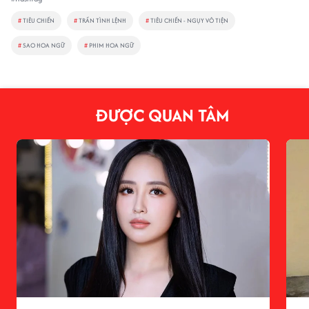
#
TIÊU CHIẾN
#
TRẦN TÌNH LỆNH
#
TIÊU CHIẾN - NGỤY VÔ TIỆN
#
SAO HOA NGỮ
#
PHIM HOA NGỮ
ĐƯỢC QUAN TÂM