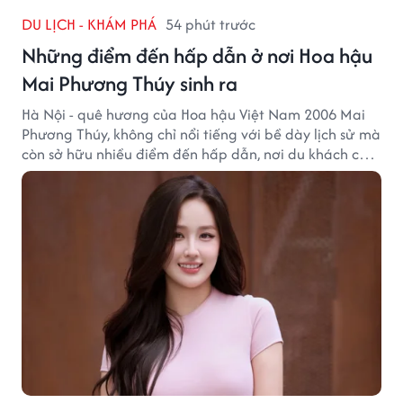
DU LỊCH - KHÁM PHÁ
54 phút trước
Những điểm đến hấp dẫn ở nơi Hoa hậu
Mai Phương Thúy sinh ra
Hà Nội - quê hương của Hoa hậu Việt Nam 2006 Mai
Phương Thúy, không chỉ nổi tiếng với bề dày lịch sử mà
còn sở hữu nhiều điểm đến hấp dẫn, nơi du khách có
thể cảm nhận trọn vẹn vẻ đẹp cổ kính xen lẫn nhịp
sống hiện đại của Thủ đô.