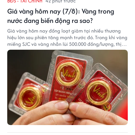
BĐS - TÀI CHÍNH
42 phút trước
Giá vàng hôm nay (7/8): Vàng trong
nước đang biến động ra sao?
Giá vàng hôm nay đồng loạt giảm tại nhiều thương
hiệu lớn sau phiên tăng mạnh trước đó. Trong khi vàng
miếng SJC và vàng nhẫn lùi 500.000 đồng/lượng, thị
trường vẫn duy trì mặt bằng giá cao, với sự chênh
lệch đáng kể giữa các doanh nghiệp.