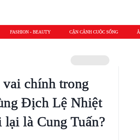
FASHION - BEAUTY
CẬN CẢNH CUỘC SỐNG
Â
 vai chính trong
ùng Địch Lệ Nhiệt
i lại là Cung Tuấn?