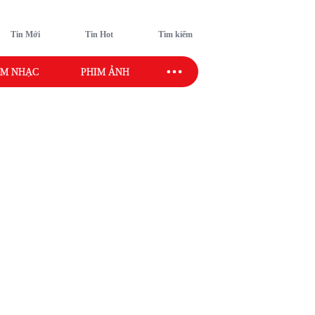
Tin Mới
Tin Hot
Tìm kiếm
M NHẠC
PHIM ẢNH
SAO SPORT