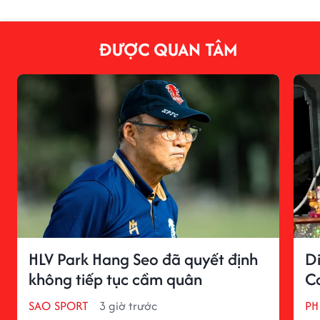
ĐƯỢC QUAN TÂM
HLV Park Hang Seo đã quyết định
D
không tiếp tục cầm quân
C
SAO SPORT
3 giờ trước
PH