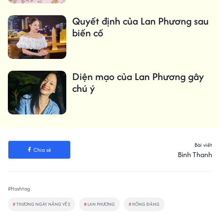
Quyết định của Lan Phương sau
biến cố
Diện mạo của Lan Phương gây
chú ý
Bài viết
Chia sẻ
Bình Thanh
#Hashtag
#
THƯƠNG NGÀY NẮNG VỀ 2
#
LAN PHƯƠNG
#
HỒNG ĐĂNG