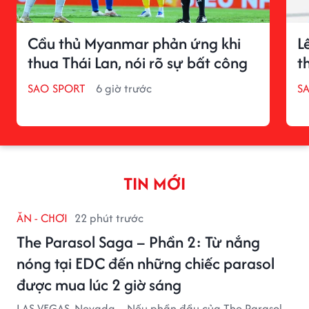
Cầu thủ Myanmar phản ứng khi
L
thua Thái Lan, nói rõ sự bất công
t
SAO SPORT
6 giờ trước
S
TIN MỚI
ĂN - CHƠI
22 phút trước
The Parasol Saga – Phần 2: Từ nắng
nóng tại EDC đến những chiếc parasol
được mua lúc 2 giờ sáng
LAS VEGAS, Nevada – Nếu phần đầu của The Parasol