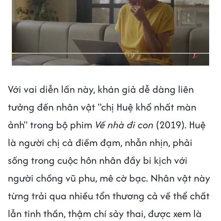
Với vai diễn lần này, khán giả dễ dàng liên
tưởng đến nhân vật "chị Huệ khổ nhất màn
ảnh" trong bộ phim
Về nhà đi con
(2019). Huệ
là người chị cả điềm đạm, nhẫn nhịn, phải
sống trong cuộc hôn nhân đầy bi kịch với
người chồng vũ phu, mê cờ bạc. Nhân vật này
từng trải qua nhiều tổn thương cả về thể chất
lẫn tinh thần, thậm chí sảy thai, được xem là