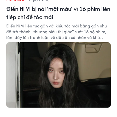
Điền Hi Vi bị nói 'một màu' vì 16 phim liên
tiếp chỉ để tóc mái
Điền Hi Vi liên tục gắn với kiểu tóc mái bằng gần như
đã trở thành "thương hiệu thị giác" suốt 16 bộ phim,
làm dấy lên tranh luận về dấu ấn cá nhân và khả
năng biến hóa trên màn ảnh.