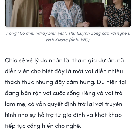
Trong "Có anh, nơi ấy bình yên", Thu Quỳnh đóng cặp với nghệ sĩ
Vĩnh Xương (Ảnh: VFC).
Chia sẻ về lý do nhận lời tham gia dự án, nữ
diễn viên cho biết đây là một vai diễn nhiều
thách thức nhưng đầy cảm hứng. Dù hiện tại
đang bận rộn với cuộc sống riêng và vai trò
làm mẹ, cô vẫn quyết định trở lại với truyền
hình nhờ sự hỗ trợ từ gia đình và khát khao
tiếp tục cống hiến cho nghề.