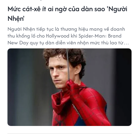
Mức cát-xê ít ai ngờ của dàn sao 'Người
Nhện'
Người Nhện tiếp tục là thương hiệu mang về doanh
thu khổng lồ cho Hollywood khi Spider-Man: Brand
New Day quy tụ dàn diễn viên nhận mức thù lao từ
hàng chục đến hàng trăm tỷ đồng. Thành công phòng
vé của bộ phim cũng giúp nhiều ngôi sao sở hữu khoản
thu nhập đáng mơ ước.