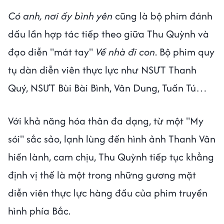
Có anh, nơi ấy bình yên
cũng là bộ phim đánh
dấu lần hợp tác tiếp theo giữa Thu Quỳnh và
đạo diễn "mát tay"
Về nhà đi con
. Bộ phim quy
tụ dàn diễn viên thực lực như NSƯT Thanh
Quý, NSƯT Bùi Bài Bình, Vân Dung, Tuấn Tú…
Với khả năng hóa thân đa dạng, từ một "My
sói" sắc sảo, lạnh lùng đến hình ảnh Thanh Vân
hiền lành, cam chịu, Thu Quỳnh tiếp tục khẳng
định vị thế là một trong những gương mặt
diễn viên thực lực hàng đầu của phim truyền
hình phía Bắc.