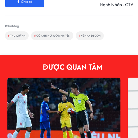
Chia sẻ
Hạnh Nhân - CTV
#Hashtag
#
THU QUỲNH
#
CÓ ANH NƠI ĐÓ BÌNH YÊN
#
VỀ NHÀ ĐI CON
ĐƯỢC QUAN TÂM