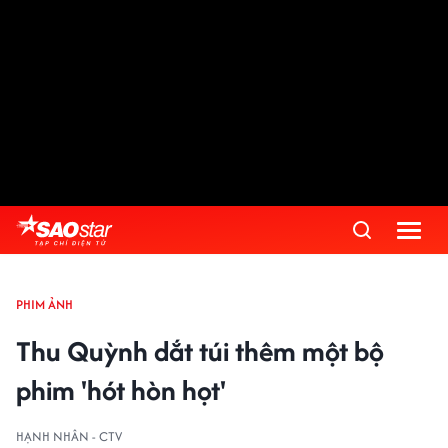
PHIM ẢNH
Thu Quỳnh dắt túi thêm một bộ
phim 'hót hòn họt'
HẠNH NHÂN - CTV