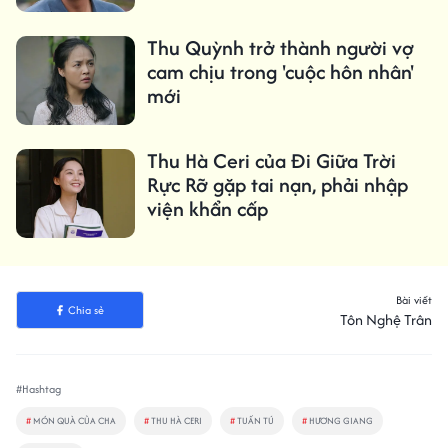
Thu Quỳnh trở thành người vợ
cam chịu trong 'cuộc hôn nhân'
mới
Thu Hà Ceri của Đi Giữa Trời
Rực Rỡ gặp tai nạn, phải nhập
viện khẩn cấp
Bài viết
Chia sẻ
Tôn Nghệ Trân
#Hashtag
#
MÓN QUÀ CỦA CHA
#
THU HÀ CERI
#
TUẤN TÚ
#
HƯƠNG GIANG