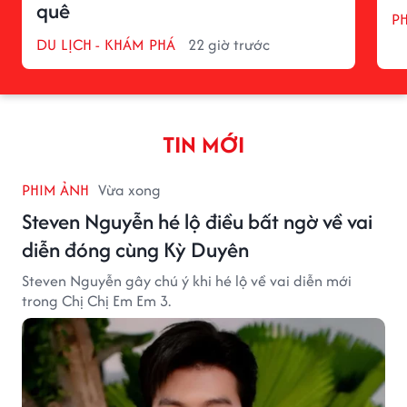
quê
P
DU LỊCH - KHÁM PHÁ
22 giờ trước
TIN MỚI
PHIM ẢNH
Vừa xong
Steven Nguyễn hé lộ điều bất ngờ về vai
diễn đóng cùng Kỳ Duyên
Steven Nguyễn gây chú ý khi hé lộ về vai diễn mới
trong Chị Chị Em Em 3.