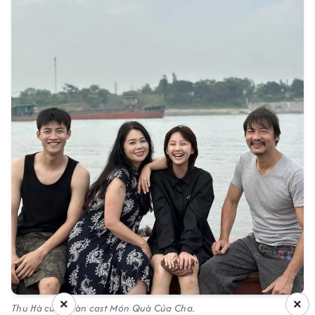
×
×
Thu Hà cùng dàn cast Món Quà Của Cha.