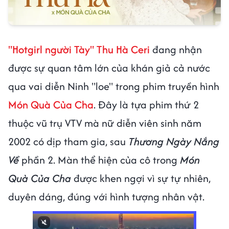
"Hotgirl người Tày" Thu Hà Ceri
đang nhận
được sự quan tâm lớn của khán giả cả nước
qua vai diễn Ninh "loe" trong phim truyền hình
Món Quà Của Cha
. Đây là tựa phim thứ 2
thuộc vũ trụ VTV mà nữ diễn viên sinh năm
2002 có dịp tham gia, sau
Thương Ngày Nắng
Về
phần 2. Màn thể hiện của cô trong
Món
Quà Của Cha
được khen ngợi vì sự tự nhiên,
duyên dáng, đúng với hình tượng nhân vật.