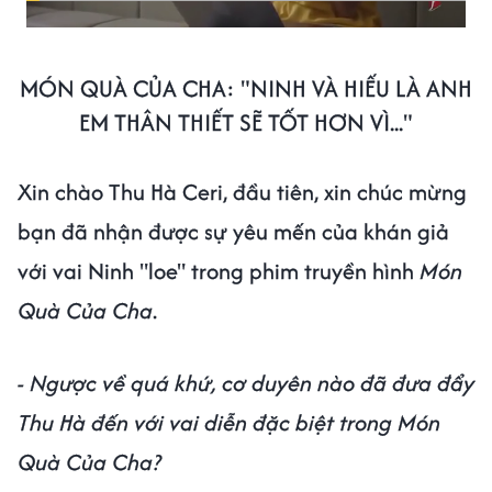
MÓN QUÀ CỦA CHA: "NINH VÀ HIẾU LÀ ANH
EM THÂN THIẾT SẼ TỐT HƠN VÌ..."
Xin chào Thu Hà Ceri, đầu tiên, xin chúc mừng
bạn đã nhận được sự yêu mến của khán giả
với vai Ninh "loe" trong phim truyền hình
Món
Quà Của Cha
.
- Ngược về quá khứ, cơ duyên nào đã đưa đẩy
Thu Hà đến với vai diễn đặc biệt trong Món
Quà Của Cha?