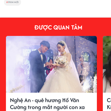
#
PHIM MỚI
ĐƯỢC QUAN TÂM
Nghệ An - quê hương Hồ Văn
C
Cường trong mắt người con xa
K