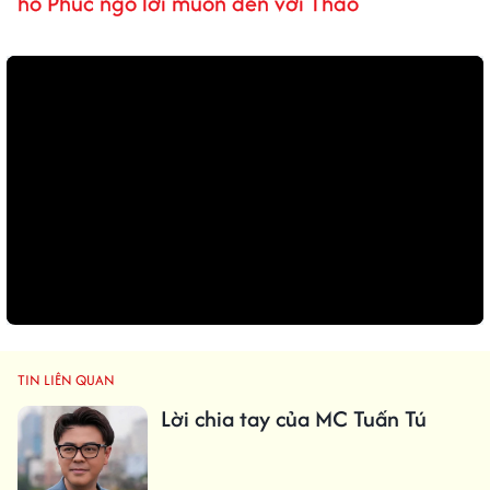
hò Phúc ngỏ lời muốn đến với Thảo
TIN LIÊN QUAN
Lời chia tay của MC Tuấn Tú