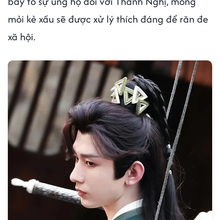
bày tỏ sự ủng hộ đối với Thành Nghị, mong
mỏi kẻ xấu sẽ được xử lý thích đáng để răn đe
xã hội.