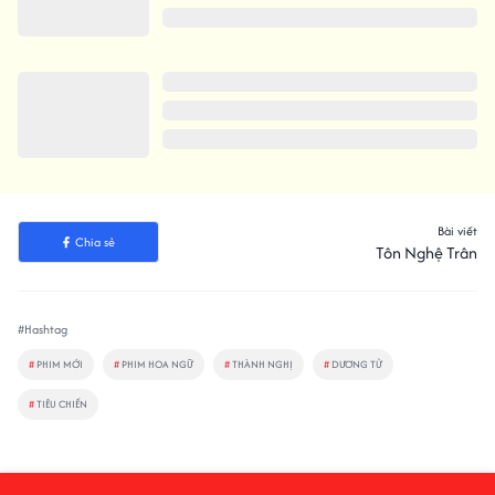
Bài viết
Chia sẻ
Tôn Nghệ Trân
#Hashtag
#
PHIM MỚI
#
PHIM HOA NGỮ
#
THÀNH NGHỊ
#
DƯƠNG TỬ
#
TIÊU CHIẾN