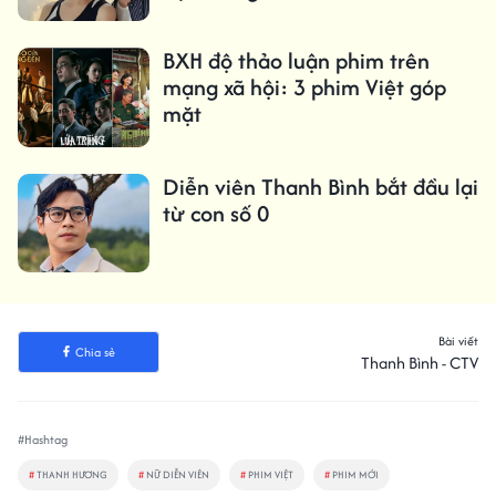
BXH độ thảo luận phim trên
mạng xã hội: 3 phim Việt góp
mặt
Diễn viên Thanh Bình bắt đầu lại
từ con số 0
Bài viết
Chia sẻ
Thanh Bình - CTV
#Hashtag
#
THANH HƯƠNG
#
NỮ DIỄN VIÊN
#
PHIM VIỆT
#
PHIM MỚI