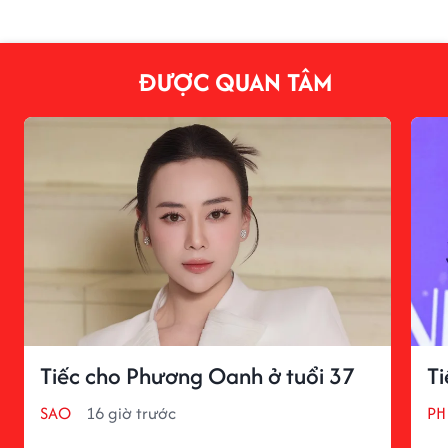
ĐƯỢC QUAN TÂM
Tiếc cho Phương Oanh ở tuổi 37
Ti
SAO
16 giờ trước
PH