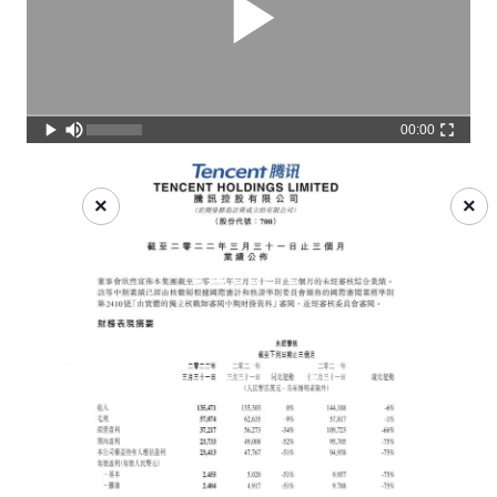
00:00
×
×