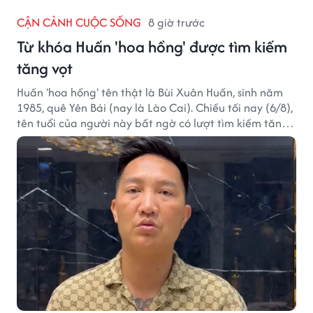
CẬN CẢNH CUỘC SỐNG
8 giờ trước
Từ khóa Huấn 'hoa hồng' được tìm kiếm
tăng vọt
Huấn 'hoa hồng' tên thật là Bùi Xuân Huấn, sinh năm
1985, quê Yên Bái (nay là Lào Cai). Chiều tối nay (6/8),
tên tuổi của người này bất ngờ có lượt tìm kiếm tăng
vọt.