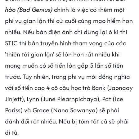
hảo (Bad Genius)
chính là việc có thêm một
phi vụ gian lận thi cử cuối cùng mạo hiểm hơn
nhiều. Nếu bản điện ảnh chỉ dừng lại ở kì thi
STIC thì bản truyền hình tham vọng của các
'thiên tài gian lận' sẽ lớn hơn rất nhiều khi
mong muốn có số tiền lớn gấp 5 lần số tiền
trước. Tuy nhiên, trong phi vụ mới đồng nghĩa
với số tiền cao 4 cô cậu học trò Bank (Jaonaay
Jinjett), Lynn (Juné Plearnpichaya), Pat (Ice
Pariss) và Grace (Nana Sawanya) sẽ phải
đánh đổi rất nhiều. Nếu bị tóm tất cả sẽ phải
đi tù.