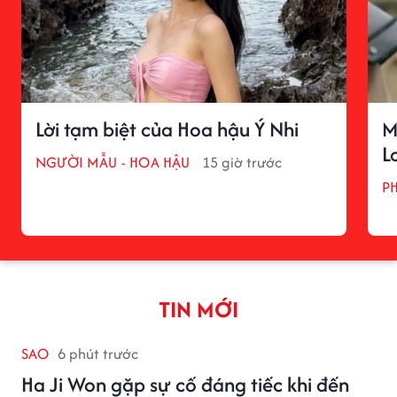
Lời tạm biệt của Hoa hậu Ý Nhi
M
L
NGƯỜI MẪU - HOA HẬU
15 giờ trước
P
TIN MỚI
SAO
6 phút trước
Ha Ji Won gặp sự cố đáng tiếc khi đến