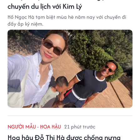
chuyến du lịch với Kim Lý
Hồ Ngọc Hà tạm biệt mùa hè năm nay với chuyến đi
đầy ắp kỷ niệm.
NGƯỜI MẪU - HOA HẬU
21 phút trước
Hoa hậu Đỗ Thị Hà được chồng nựng