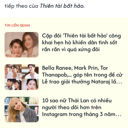
tiếp theo của
Thiên tài bất hảo
.
TIN LIÊN QUAN
Cặp đôi 'Thiên tài bất hảo' công
khai hẹn hò khiến dân tình sốt
rần rần vì quá xứng đôi
Bella Ranee, Mark Prin, Tor
Thanapob,... góp tên trong đề cử
Lễ trao giải thưởng Nataraj lần
thứ 12
10 sao nữ Thái Lan có nhiều
người theo dõi hơn trên
Instagram trong tháng 3 năm
2021