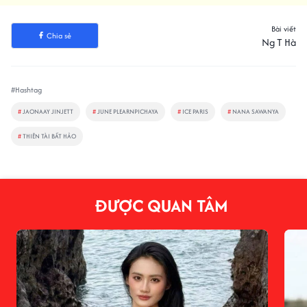
Bài viết
Chia sẻ
Ng T Hà
#Hashtag
#
JAONAAY JINJETT
#
JUNE PLEARNPICHAYA
#
ICE PARIS
#
NANA SAWANYA
#
THIÊN TÀI BẤT HẢO
ĐƯỢC QUAN TÂM