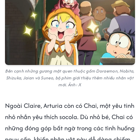
Bên cạnh những gương mặt quen thuộc gồm Doraemon, Nobita,
Shizuka, Jaian và Suneo, bộ phim giới thiệu thêm nhiều nhân vật
mới. Ảnh: X
Ngoài Claire, Arturia còn có Chai, một yêu tinh
nhỏ nhắn yêu thích socola. Dù nhỏ bé, Chai có
những đóng góp bất ngờ trong các tình huống
nguy cấp, khiến nhân vật này dễ dàng chiếm