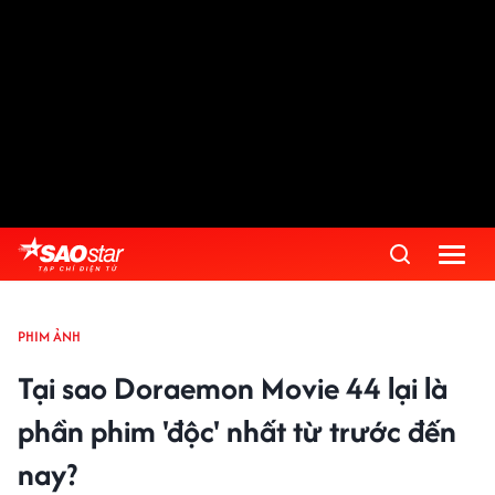
PHIM ẢNH
Tại sao Doraemon Movie 44 lại là
phần phim 'độc' nhất từ trước đến
nay?