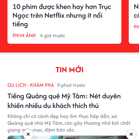
10 phim được khen hay hơn Trục
N
Ngọc trên Netflix nhưng ít nổi
c
tiếng
P
PHIM ẢNH
4 giờ trước
TIN MỚI
DU LỊCH - KHÁM PHÁ
9 phút trước
Tiếng Quảng quê Mỹ Tâm: Nét duyên
khiến nhiều du khách thích thú
Không chỉ có cảnh đẹp hay ẩm thực hấp dẫn, xứ
Quảng quê nhà Mỹ Tâm, còn gây thương nhớ bởi chất
giọng mộc mạc, đậm bản sắc.
×
×