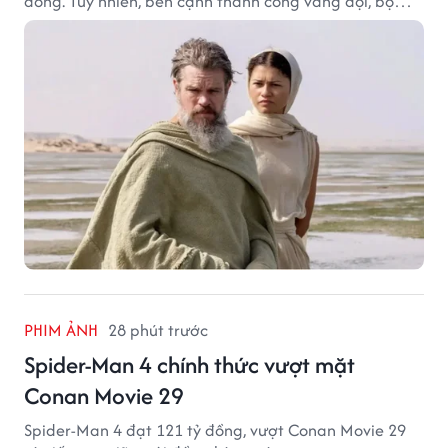
đồng. Tuy nhiên, bên cạnh thành công vang dội, bộ
phim của Christopher Nolan cũng vấp phải không ít
tranh cãi từ khán giả.
PHIM ẢNH
28 phút trước
Spider-Man 4 chính thức vượt mặt
Conan Movie 29
Spider-Man 4 đạt 121 tỷ đồng, vượt Conan Movie 29