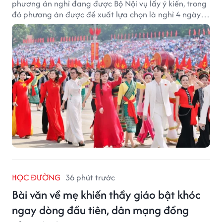
phương án nghỉ đang được Bộ Nội vụ lấy ý kiến, trong
đó phương án được đề xuất lựa chọn là nghỉ 4 ngày
liên tục từ 21/11 đến 24/11, đồng thời hoán đổi 1 ngày
làm việc sang thứ Bảy (28/11).
HỌC ĐƯỜNG
36 phút trước
Bài văn về mẹ khiến thầy giáo bật khóc
ngay dòng đầu tiên, dân mạng đồng