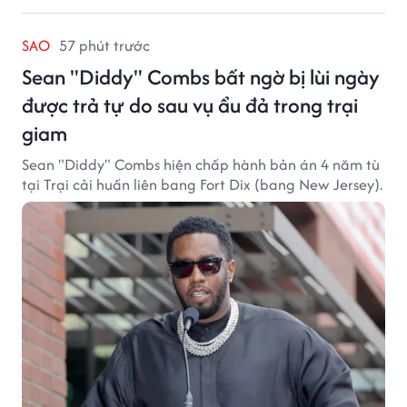
SAO
57 phút trước
Sean "Diddy" Combs bất ngờ bị lùi ngày
được trả tự do sau vụ ẩu đả trong trại
giam
Sean "Diddy" Combs hiện chấp hành bản án 4 năm tù
tại Trại cải huấn liên bang Fort Dix (bang New Jersey).