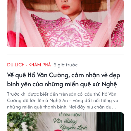
DU LỊCH - KHÁM PHÁ
2 giờ trước
Về quê Hồ Văn Cường, cảm nhận vẻ đẹp
bình yên của những miền quê xứ Nghệ
Trước khi được biết đến trên sân cỏ, cầu thủ Hồ Văn
Cường đã lớn lên ở Nghệ An – vùng đất nổi tiếng với
những miền quê thanh bình. Nơi đây níu chân du
khách bằng cánh đồng xanh, làng quê yên ả và nhịp
sống chậm đầy bình yên.