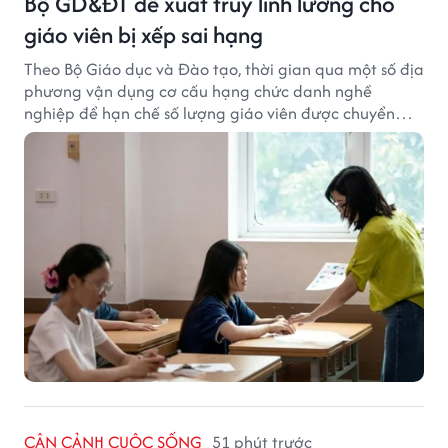
Bộ GD&ĐT đề xuất truy lĩnh lương cho
giáo viên bị xếp sai hạng
Theo Bộ Giáo dục và Đào tạo, thời gian qua một số địa
phương vận dụng cơ cấu hạng chức danh nghề
nghiệp để hạn chế số lượng giáo viên được chuyển
xếp từ hạng cũ sang hạng tương ứng theo quy định
mới, gây những bất cập.
CẬN CẢNH CUỘC SỐNG
51 phút trước