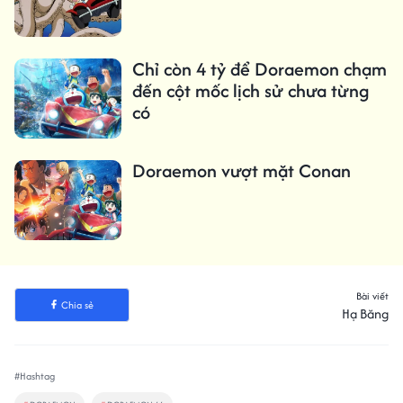
Chỉ còn 4 tỷ để Doraemon chạm
đến cột mốc lịch sử chưa từng
có
Doraemon vượt mặt Conan
Bài viết
Chia sẻ
Hạ Băng
#Hashtag