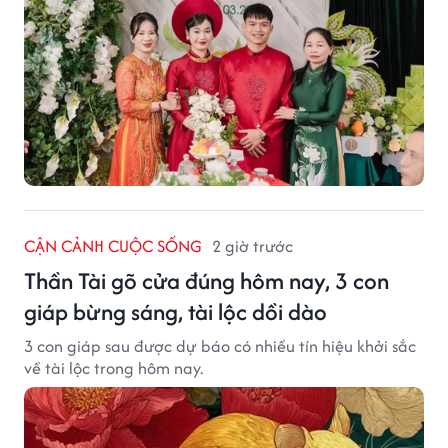
CẬN CẢNH CUỘC SỐNG
2 giờ trước
Thần Tài gõ cửa đúng hôm nay, 3 con
giáp bừng sáng, tài lộc dồi dào
3 con giáp sau được dự báo có nhiều tín hiệu khởi sắc
về tài lộc trong hôm nay.