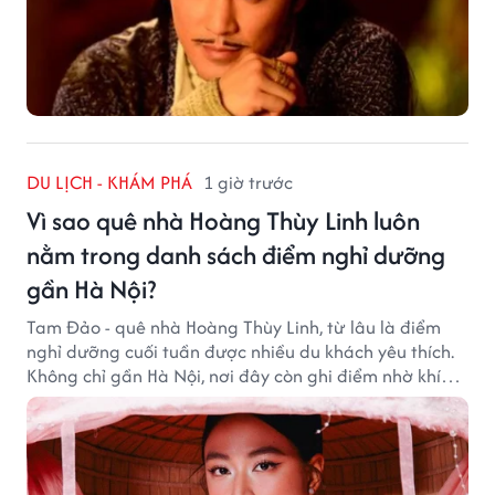
DU LỊCH - KHÁM PHÁ
1 giờ trước
Vì sao quê nhà Hoàng Thùy Linh luôn
nằm trong danh sách điểm nghỉ dưỡng
gần Hà Nội?
Tam Đảo - quê nhà Hoàng Thùy Linh, từ lâu là điểm
nghỉ dưỡng cuối tuần được nhiều du khách yêu thích.
Không chỉ gần Hà Nội, nơi đây còn ghi điểm nhờ khí
hậu mát mẻ, cảnh sắc thơ mộng và không gian yên
bình giữa núi rừng.