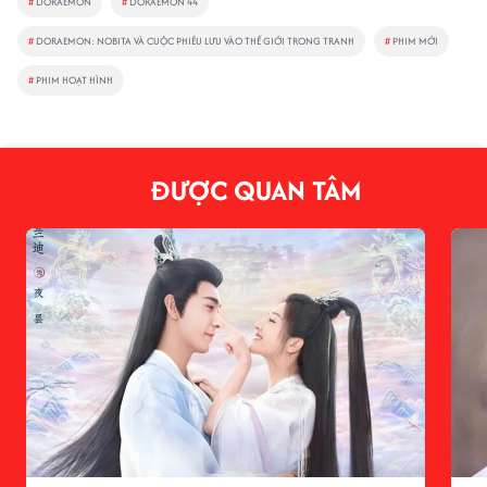
#
DORAEMON
#
DORAEMON 44
#
DORAEMON: NOBITA VÀ CUỘC PHIÊU LƯU VÀO THẾ GIỚI TRONG TRANH
#
PHIM MỚI
#
PHIM HOẠT HÌNH
ĐƯỢC QUAN TÂM