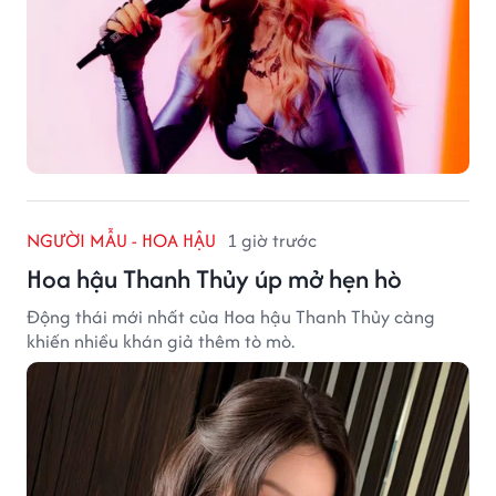
NGƯỜI MẪU - HOA HẬU
1 giờ trước
Hoa hậu Thanh Thủy úp mở hẹn hò
Động thái mới nhất của Hoa hậu Thanh Thủy càng
khiến nhiều khán giả thêm tò mò.