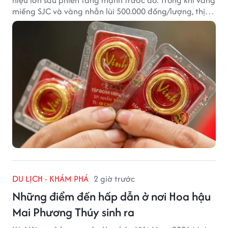
hiệu lớn sau phiên tăng mạnh trước đó. Trong khi vàng
miếng SJC và vàng nhẫn lùi 500.000 đồng/lượng, thị
trường vẫn duy trì mặt bằng giá cao, với sự chênh
lệch đáng kể giữa các doanh nghiệp.
DU LỊCH - KHÁM PHÁ
2 giờ trước
Những điểm đến hấp dẫn ở nơi Hoa hậu
Mai Phương Thúy sinh ra