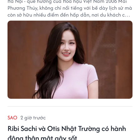
Hà Nội - quê hương của Hoa hậu Việt Nam 2006 Mai
Phương Thúy, không chỉ nổi tiếng với bề dày lịch sử mà
còn sở hữu nhiều điểm đến hấp dẫn, nơi du khách có
thể cảm nhận trọn vẹn vẻ đẹp cổ kính xen lẫn nhịp
sống hiện đại của Thủ đô.
SAO
2 giờ trước
Ribi Sachi và Otis Nhật Trường có hành
động thân mật gây sốt