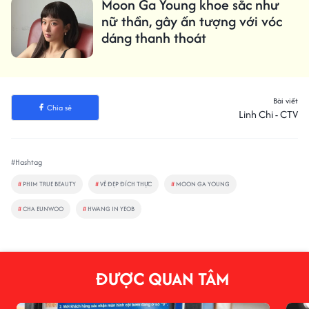
Moon Ga Young khoe sắc như
nữ thần, gây ấn tượng với vóc
dáng thanh thoát
Bài viết
Chia sẻ
Linh Chi - CTV
#Hashtag
#
PHIM TRUE BEAUTY
#
VẺ ĐẸP ĐÍCH THỰC
#
MOON GA YOUNG
#
CHA EUNWOO
#
HWANG IN YEOB
ĐƯỢC QUAN TÂM