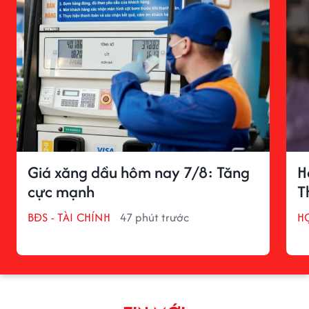
Giá xăng dầu hôm nay 7/8: Tăng
H
cực mạnh
T
BĐS - TÀI CHÍNH
47 phút trước
H