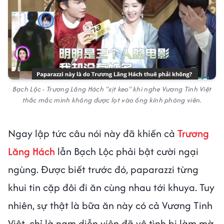
Bạch Lộc - Trương Lăng Hách "xịt keo" khi nghe Vương Tinh Việt
thắc mắc mình không được lọt vào ống kính phóng viên.
Ngay lập tức câu nói này đã khiến cả
Trương
Lăng Hách
lẫn Bạch Lộc phải bật cười ngại
ngùng. Được biết trước đó, paparazzi từng
khui tin cặp đôi đi ăn cùng nhau tới khuya. Tuy
nhiên, sự thật là bữa ăn này có cả Vương Tinh
Việt, chỉ là nam diễn viên đã vô tình bị làm mờ