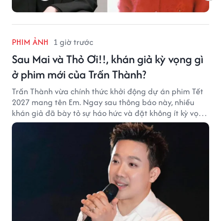
PHIM ẢNH
1 giờ trước
Sau Mai và Thỏ Ơi!!, khán giả kỳ vọng gì
ở phim mới của Trấn Thành?
Trấn Thành vừa chính thức khởi động dự án phim Tết
2027 mang tên Em. Ngay sau thông báo này, nhiều
khán giả đã bày tỏ sự háo hức và đặt không ít kỳ vọng
vào bộ phim mới của Trấn Thành.