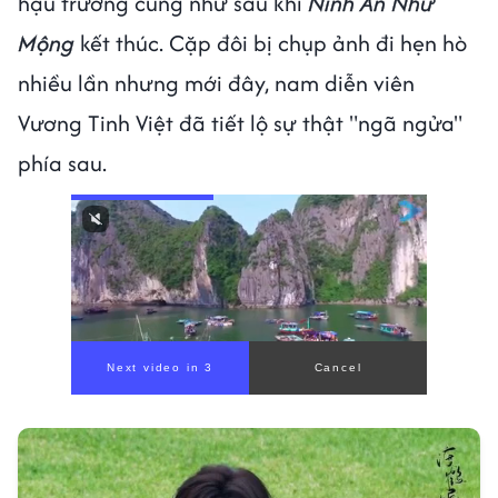
hậu trường cũng như sau khi
Ninh An Như
Mộng
kết thúc. Cặp đôi bị chụp ảnh đi hẹn hò
nhiều lần nhưng mới đây, nam diễn viên
Vương Tinh Việt đã tiết lộ sự thật "ngã ngửa"
phía sau.
Next video in 1
Cancel