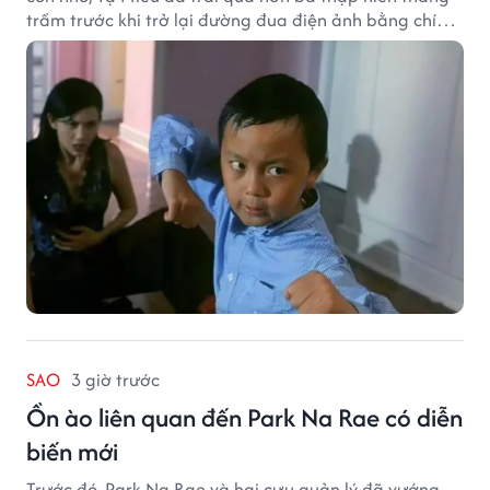
trầm trước khi trở lại đường đua điện ảnh bằng chính
sở trường võ thuật.
SAO
3 giờ trước
Ồn ào liên quan đến Park Na Rae có diễn
biến mới
Trước đó, Park Na Rae và hai cựu quản lý đã vướng