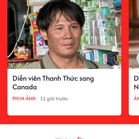
Diễn viên Thanh Thức sang
D
Canada
N
PHIM ẢNH
11 giờ trước
Â