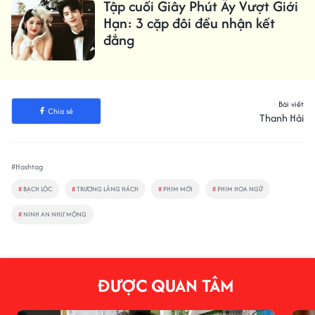
Tập cuối Giây Phút Ấy Vượt Giới
Hạn: 3 cặp đôi đều nhận kết
đắng
Bài viết
Chia sẻ
Thanh Hải
#Hashtag
#
BẠCH LỘC
#
TRƯƠNG LĂNG HÁCH
#
PHIM MỚI
#
PHIM HOA NGỮ
#
NINH AN NHƯ MỘNG
ĐƯỢC QUAN TÂM