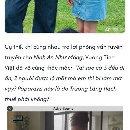
Cụ thể, khi cùng nhau trả lời phỏng vấn tuyên
truyền cho
Ninh An Như Mộng
, Vương Tinh
Việt đã vô cùng thắc mắc:
"Tại sao cả 3 đều đi
ăn, 2 người được lộ mặt mà em thì bị làm mờ
vậy? Paparazzi này là do Trương Lăng Hách
thuê phải không?"
Advertisement