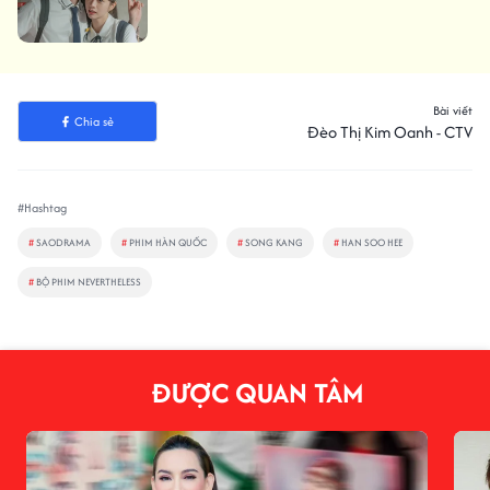
Bài viết
Chia sẻ
Đèo Thị Kim Oanh - CTV
#Hashtag
#
SAODRAMA
#
PHIM HÀN QUỐC
#
SONG KANG
#
HAN SOO HEE
#
BỘ PHIM NEVERTHELESS
ĐƯỢC QUAN TÂM