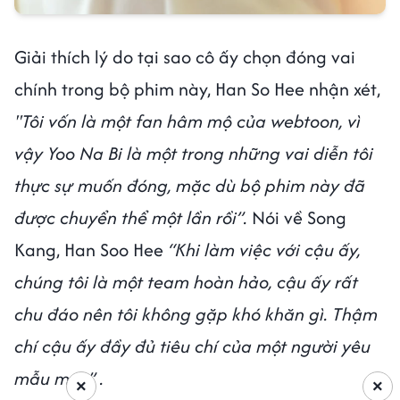
Giải thích lý do tại sao cô ấy chọn đóng vai
chính trong bộ phim này, Han So Hee nhận xét,
"Tôi vốn là một fan hâm mộ của webtoon, vì
vậy Yoo Na Bi là một trong những vai diễn tôi
thực sự muốn đóng, mặc dù bộ phim này đã
được chuyển thể một lần rồi”.
Nói về Song
Kang, Han Soo Hee
“Khi làm việc với cậu ấy,
chúng tôi là một team hoàn hảo, cậu ấy rất
chu đáo nên tôi không gặp khó khăn gì. Thậm
chí cậu ấy đầy đủ tiêu chí của một người yêu
mẫu mực” .
×
×