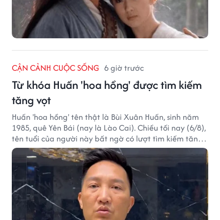
CẬN CẢNH CUỘC SỐNG
6 giờ trước
Từ khóa Huấn 'hoa hồng' được tìm kiếm
tăng vọt
Huấn 'hoa hồng' tên thật là Bùi Xuân Huấn, sinh năm
1985, quê Yên Bái (nay là Lào Cai). Chiều tối nay (6/8),
tên tuổi của người này bất ngờ có lượt tìm kiếm tăng
vọt.