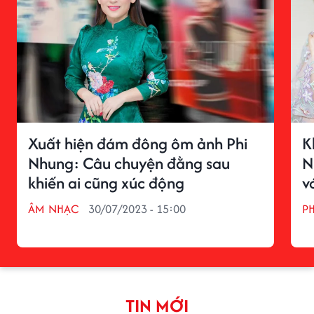
Xuất hiện đám đông ôm ảnh Phi
K
Nhung: Câu chuyện đằng sau
N
khiến ai cũng xúc động
v
ÂM NHẠC
30/07/2023 - 15:00
P
TIN MỚI