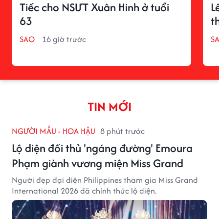
Tiếc cho NSƯT Xuân Hinh ở tuổi
L
63
t
SAO
16 giờ trước
S
TIN MỚI
NGƯỜI MẪU - HOA HẬU
8 phút trước
Lộ diện đối thủ 'ngáng đường' Emoura
Phạm giành vương miện Miss Grand
Người đẹp đại diện Philippines tham gia Miss Grand
International 2026 đã chính thức lộ diện.