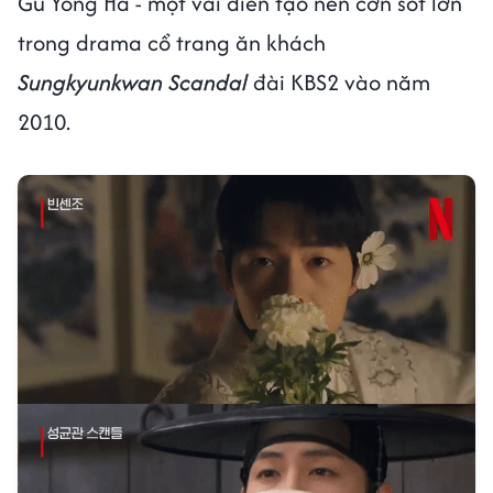
Gu Yong Ha - một vai diễn tạo nên cơn sốt lớn
trong drama cổ trang ăn khách
Sungkyunkwan Scandal
đài KBS2 vào năm
2010.