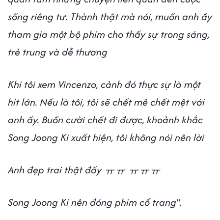
sống riêng tư. Thành thật mà nói, muốn anh ấy
tham gia một bộ phim cho thấy sự trong sáng,
trẻ trung và dễ thương
Khi tôi xem Vincenzo, cảnh đó thực sự là một
hit lớn. Nếu là tôi, tôi sẽ chết mê chết mệt với
anh ấy. Buồn cười chết đi được, khoảnh khắc
Song Joong Ki xuất hiện, tôi không nói nên lời
Anh đẹp trai thật đấy ㅠㅠ ㅠㅠㅠ
Song Joong Ki nên đóng phim cổ trang".