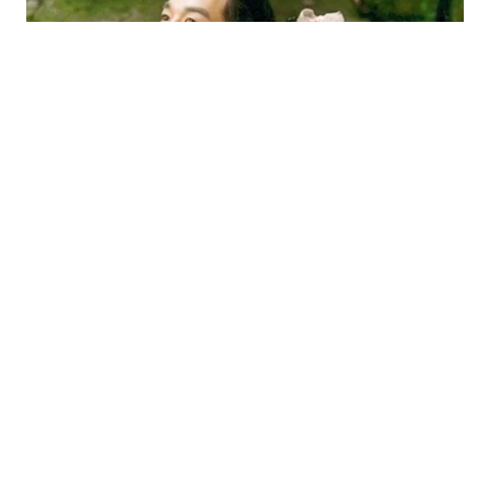
ÂM NHẠC
38 phút trước
Ariana Grande xúc động trước thềm
khép lại Eternal Sunshine Tour
Ariana Grande cho biết cô đang ngập tràn cảm xúc
sau khi hoàn thành chặng lưu diễn Bắc Mỹ thuộc The
Eternal Sunshine Tour.