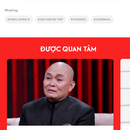
#Hashtag
#
SONG JOONG KI
#
HẬU DUỆ MẶT TRỜI
#
VINCENZO
#
SAODRAMA
ĐƯỢC QUAN TÂM