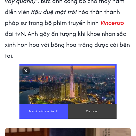
vây quanh)".
Bức ảnh công bố cho thấy nam
diễn viên
Hậu duệ mặt trời
hóa thân thành
pháp sư trong bộ phim truyền hình
Vincenzo
đài tvN. Anh gây ấn tượng khi khoe nhan sắc
xinh hơn hoa với bông hoa trắng được cài bên
tai.