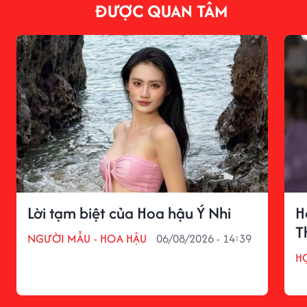
ĐƯỢC QUAN TÂM
Lời tạm biệt của Hoa hậu Ý Nhi
H
T
NGƯỜI MẪU - HOA HẬU
06/08/2026 - 14:39
H