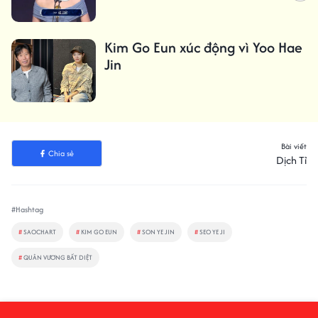
Kim Go Eun xúc động vì Yoo Hae
Jin
Bài viết
Chia sẻ
Dịch Tỉ
#Hashtag
#
SAOCHART
#
KIM GO EUN
#
SON YE JIN
#
SEO YE JI
#
QUÂN VƯƠNG BẤT DIỆT