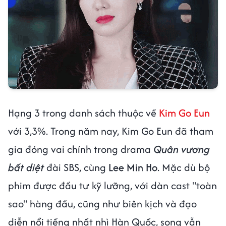
Hạng 3 trong danh sách thuộc về
Kim Go Eun
với 3,3%. Trong năm nay, Kim Go Eun đã tham
gia đóng vai chính trong drama
Quân vương
bất diệt
đài SBS, cùng
Lee Min Ho
. Mặc dù bộ
phim được đầu tư kỹ lưỡng, với dàn cast "toàn
sao" hàng đầu, cũng như biên kịch và đạo
diễn nổi tiếng nhất nhì Hàn Quốc, song vẫn