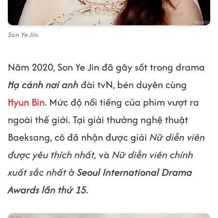
Son Ye Jin.
Năm 2020, Son Ye Jin đã gây sốt trong drama
Hạ cánh nơi anh
đài tvN, bén duyên cùng
Hyun Bin
. Mức độ nổi tiếng của phim vượt ra
ngoài thế giới. Tại giải thưởng nghệ thuật
Baeksang, cô đã nhận được giải
Nữ diễn viên
được yêu thích nhất,
và
Nữ diễn viên chính
xuất sắc nhất
ở
Seoul International Drama
Awards lần thứ 15
.